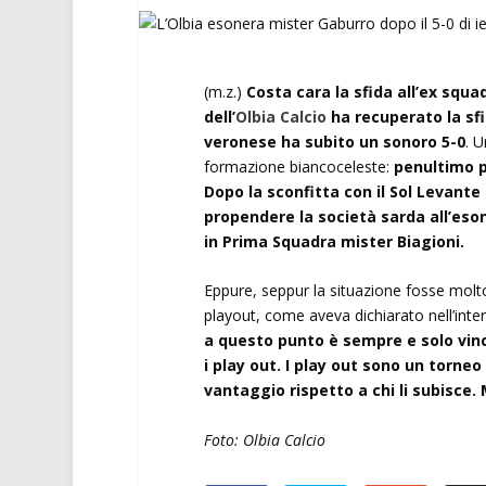
(m.z.)
Costa cara la sfida all’ex squa
dell’
Olbia Calcio
ha recuperato la sfi
veronese ha subito un sonoro 5-0
. U
formazione biancoceleste:
penultimo p
Dopo la sconfitta con il Sol Levante 
propendere la società sarda all’eso
in Prima Squadra mister Biagioni.
Eppure, seppur la situazione fosse molt
playout, come aveva dichiarato nell’inte
a questo punto è sempre e solo vincer
i play out. I play out sono un torne
vantaggio rispetto a chi li subisce.
Foto: Olbia Calcio