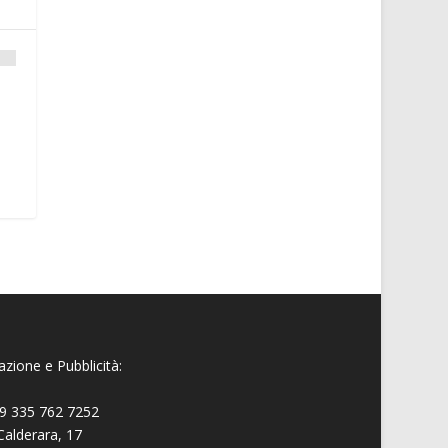
zione e Pubblicità:
9 335 762 7252
Calderara, 17