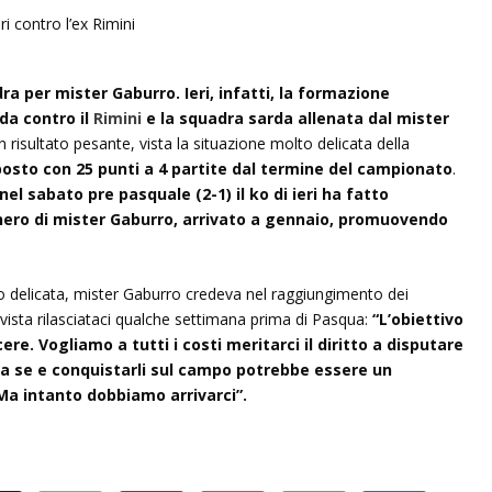
dra per mister Gaburro. Ieri, infatti, la formazione
da contro il
Rimini
e la squadra sarda allenata dal mister
n risultato pesante, vista la situazione molto delicata della
osto con 25 punti a 4 partite dal termine del campionato
.
nel sabato pre pasquale (2-1) il ko di ieri ha fatto
nero di mister Gaburro, arrivato a gennaio, promuovendo
o delicata, mister Gaburro credeva nel raggiungimento dei
rvista rilasciataci qualche settimana prima di Pasqua:
“L’obiettivo
e. Vogliamo a tutti i costi meritarci il diritto a disputare
o a se e conquistarli sul campo potrebbe essere un
 Ma intanto dobbiamo arrivarci”.