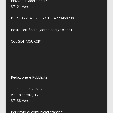
Piazza Cittadella nr. 16
37121 Verona
P.iva 04729460230 - C.F. 04729460230
Posta certificata: giornaleadige@pec.it
Cod.SDI: M5UXCR1
Redazione e Pubblicità:
T+39 335 762 7252
Via Calderara, 17
37138 Verona
Per l’invio di comunicati stampa: