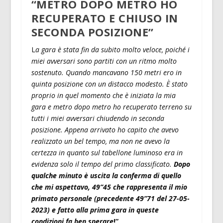
“METRO DOPO METRO HO
RECUPERATO E CHIUSO IN
SECONDA POSIZIONE”
L
a gara è stata fin da subito molto veloce, poiché i
miei avversari sono partiti con un ritmo molto
sostenuto. Quando mancavano 150 metri ero in
quinta posizione con un distacco modesto. È stato
proprio in quel momento che è iniziata la mia
gara e metro dopo metro ho recuperato terreno su
tutti i miei avversari chiudendo in seconda
posizione. Appena arrivato ho capito che avevo
realizzato un bel tempo, ma non ne avevo la
certezza in quanto sul tabellone luminoso era in
evidenza solo il tempo del primo classificato.
Dopo
qualche minuto è uscita la conferma di quello
che mi aspettavo, 49”45 che rappresenta il mio
primato personale (precedente 49”71 del 27-05-
2023) e fatto alla prima gara in queste
condizioni fa ben sperare
!”