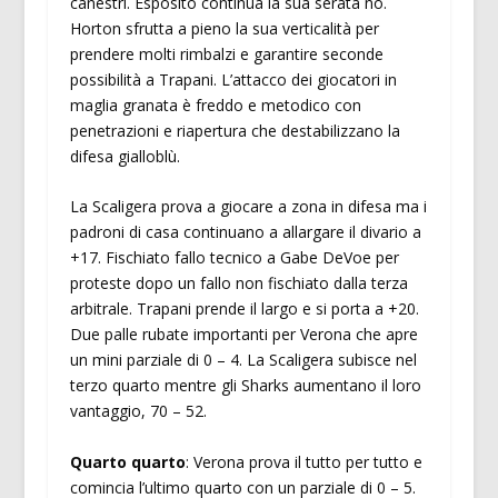
canestri. Esposito continua la sua serata no.
Horton sfrutta a pieno la sua verticalità per
prendere molti rimbalzi e garantire seconde
possibilità a Trapani. L’attacco dei giocatori in
maglia granata è freddo e metodico con
penetrazioni e riapertura che destabilizzano la
difesa gialloblù.
La Scaligera prova a giocare a zona in difesa ma i
padroni di casa continuano a allargare il divario a
+17. Fischiato fallo tecnico a Gabe DeVoe per
proteste dopo un fallo non fischiato dalla terza
arbitrale. Trapani prende il largo e si porta a +20.
Due palle rubate importanti per Verona che apre
un mini parziale di 0 – 4. La Scaligera subisce nel
terzo quarto mentre gli Sharks aumentano il loro
vantaggio, 70 – 52.
Quarto quarto
: Verona prova il tutto per tutto e
comincia l’ultimo quarto con un parziale di 0 – 5.