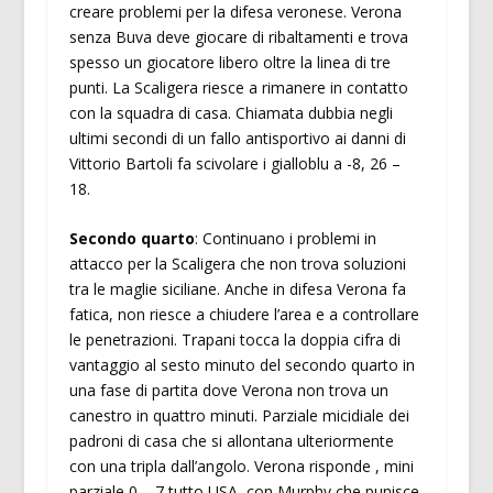
creare problemi per la difesa veronese. Verona
senza Buva deve giocare di ribaltamenti e trova
spesso un giocatore libero oltre la linea di tre
punti. La Scaligera riesce a rimanere in contatto
con la squadra di casa. Chiamata dubbia negli
ultimi secondi di un fallo antisportivo ai danni di
Vittorio Bartoli fa scivolare i gialloblu a -8, 26 –
18.
Secondo quarto
: Continuano i problemi in
attacco per la Scaligera che non trova soluzioni
tra le maglie siciliane. Anche in difesa Verona fa
fatica, non riesce a chiudere l’area e a controllare
le penetrazioni. Trapani tocca la doppia cifra di
vantaggio al sesto minuto del secondo quarto in
una fase di partita dove Verona non trova un
canestro in quattro minuti. Parziale micidiale dei
padroni di casa che si allontana ulteriormente
con una tripla dall’angolo. Verona risponde , mini
parziale 0 – 7 tutto USA, con Murphy che punisce