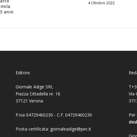
ario
4 Ottobre 2022
 mila
 3 anni
Editore:
Reda
Giornale Adige SRL
T+3
Piazza Cittadella nr. 16
Via 
37121 Verona
371
P.iva 04729460230 - C.F. 04729460230
Per 
des
Posta certificata: giornaleadige@pec.it
Gior