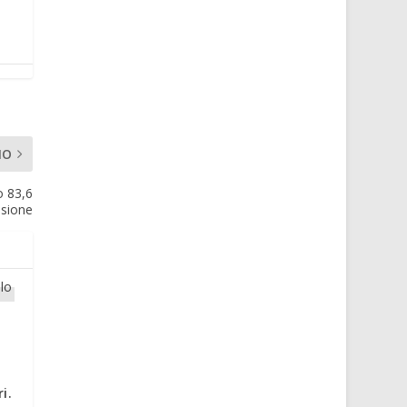
MO
o 83,6
asione
i.