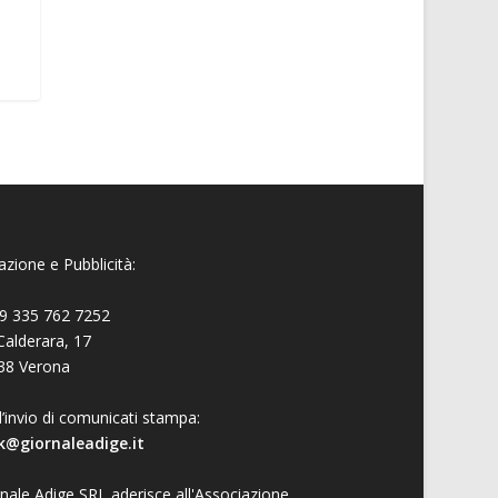
zione e Pubblicità:
9 335 762 7252
Calderara, 17
38 Verona
l’invio di comunicati stampa:
k@giornaleadige.it
nale Adige SRL aderisce all'Associazione