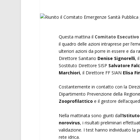
Questa mattina il
Comitato Esecutivo 
il quadro delle azioni intraprese per l’e
ulteriori azioni da porre in essere e da
Direttore Sanitario
Denise Signorelli
, 
Sostituto Direttore SISP
Salvatore Fal
Marchiori
, il Direttore FF SIAN
Elisa Fi
Costantemente in contatto con la Direzion
Dipartimento Prevenzione della Region
Zooprofilattico
e il gestore dell’acque
Nella mattinata sono giunti dall’
Istituto
norovirus
, i risultati preliminari effet
validazione. I test hanno individuato la p
rete idrica.