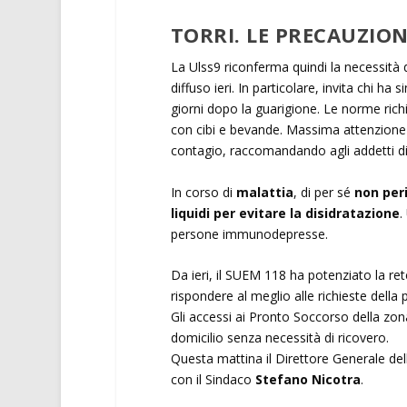
TORRI. LE PRECAUZIO
La Ulss9 riconferma quindi la necessità 
diffuso ieri. In particolare, invita chi ha
giorni dopo la guarigione. Le norme rich
con cibi e bevande. Massima attenzione va 
contagio, raccomandando agli addetti di
In corso di
malattia
, di per sé
non peri
liquidi per evitare la disidratazione
.
persone immunodepresse.
Da ieri, il SUEM 118 ha potenziato la re
rispondere al meglio alle richieste della
Gli accessi ai Pronto Soccorso della zona
domicilio senza necessità di ricovero.
Questa mattina il Direttore Generale del
con il Sindaco
Stefano Nicotra
.