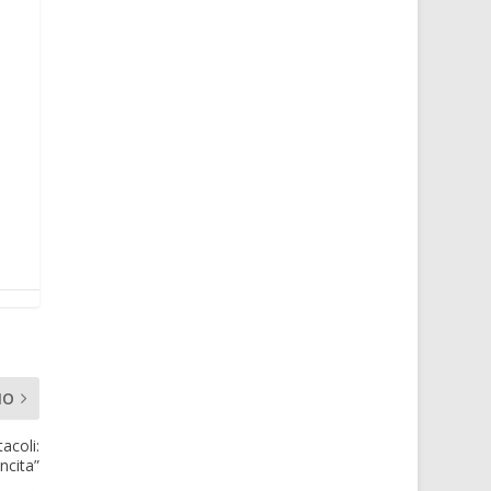
MO
acoli:
ncita”