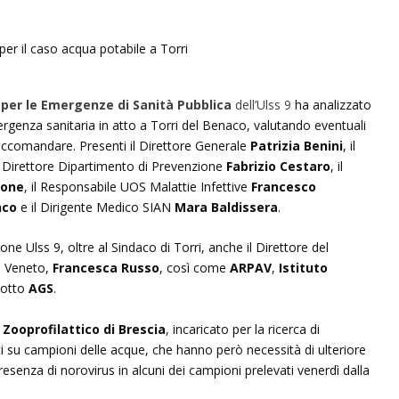
per le Emergenze di Sanità Pubblica
dell’Ulss 9
ha analizzato
mergenza sanitaria in atto a Torri del Benaco, valutando eventuali
 raccomandare. Presenti il Direttore Generale
Patrizia Benini
, il
il Direttore Dipartimento di Prevenzione
Fabrizio Cestaro
, il
cone
, il Responsabile UOS Malattie Infettive
Francesco
nco
e il Dirigente Medico SIAN
Mara Baldissera
.
e Ulss 9, oltre al Sindaco di Torri, anche il Direttore del
e Veneto,
Francesca Russo
, così come
ARPAV
,
Istituto
dotto
AGS
.
 Zooprofilattico di Brescia
, incaricato per la ricerca di
tuati su campioni delle acque, che hanno però necessità di ulteriore
resenza di norovirus in alcuni dei campioni prelevati venerdì dalla