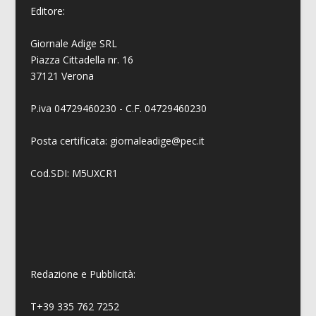
Editore:
Giornale Adige SRL
Piazza Cittadella nr. 16
37121 Verona
P.iva 04729460230 - C.F. 04729460230
Posta certificata: giornaleadige@pec.it
Cod.SDI: M5UXCR1
Redazione e Pubblicità:
T+39 335 762 7252