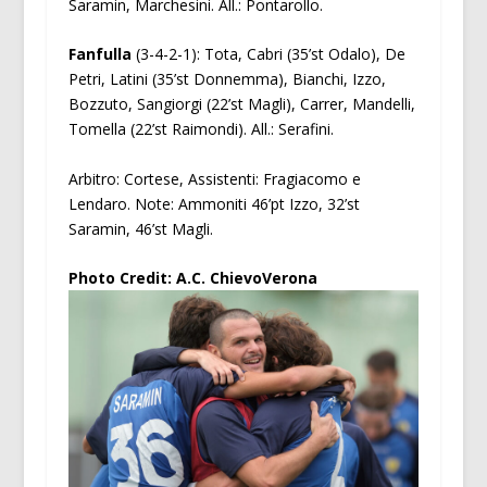
Saramin, Marchesini. All.: Pontarollo.
Fanfulla
(3-4-2-1): Tota, Cabri (35’st Odalo), De
Petri, Latini (35’st Donnemma), Bianchi, Izzo,
Bozzuto, Sangiorgi (22’st Magli), Carrer, Mandelli,
Tomella (22’st Raimondi). All.: Serafini.
Arbitro: Cortese, Assistenti: Fragiacomo e
Lendaro. Note: Ammoniti 46’pt Izzo, 32’st
Saramin, 46’st Magli.
Photo Credit: A.C. ChievoVerona