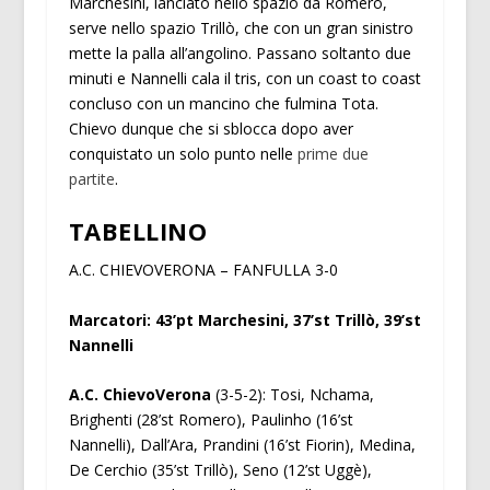
Marchesini, lanciato nello spazio da Romero,
serve nello spazio Trillò, che con un gran sinistro
mette la palla all’angolino. Passano soltanto due
minuti e Nannelli cala il tris, con un coast to coast
concluso con un mancino che fulmina Tota.
Chievo dunque che si sblocca dopo aver
conquistato un solo punto nelle
prime due
partite
.
TABELLINO
A.C. CHIEVOVERONA – FANFULLA 3-0
Marcatori: 43’pt Marchesini, 37’st Trillò, 39’st
Nannelli
A.C. ChievoVerona
(3-5-2): Tosi, Nchama,
Brighenti (28’st Romero), Paulinho (16’st
Nannelli), Dall’Ara, Prandini (16’st Fiorin), Medina,
De Cerchio (35’st Trillò), Seno (12’st Uggè),