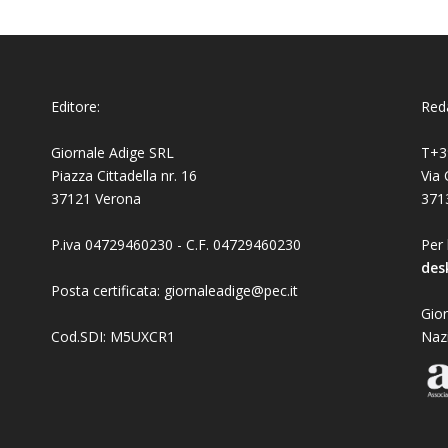
Editore:
Reda
Giornale Adige SRL
T+3
Piazza Cittadella nr. 16
Via 
37121 Verona
371
P.iva 04729460230 - C.F. 04729460230
Per 
des
Posta certificata: giornaleadige@pec.it
Gior
Cod.SDI: M5UXCR1
Naz