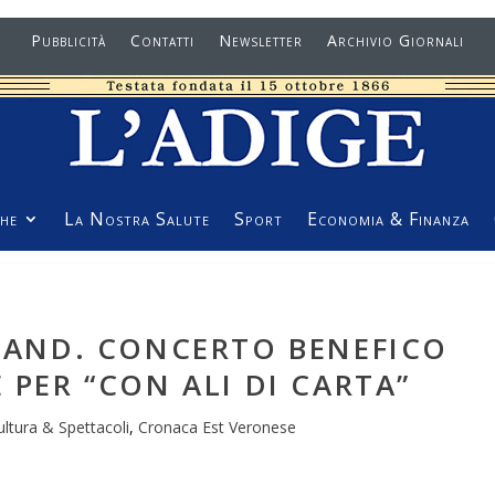
Pubblicità
Contatti
Newsletter
Archivio Giornali
he
La Nostra Salute
Sport
Economia & Finanza
 BAND. CONCERTO BENEFICO
 PER “CON ALI DI CARTA”
ultura & Spettacoli
,
Cronaca Est Veronese