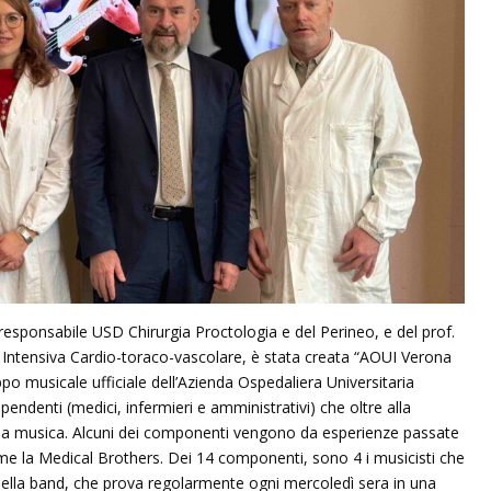
responsabile USD Chirurgia Proctologia e del Perineo, e del prof.
Intensiva Cardio-toraco-vascolare, è stata creata “AOUI Verona
ppo musicale ufficiale dell’Azienda Ospedaliera Universitaria
pendenti (medici, infermieri e amministrativi) che oltre alla
la musica. Alcuni dei componenti vengono da esperienze passate
ome la Medical Brothers. Dei 14 componenti, sono 4 i musicisti che
 della band, che prova regolarmente ogni mercoledì sera in una