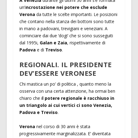
A Venezia
durante gli ultimi 30 anni s’è formata
un’i
ncrostazione nei potere che esclude
Verona
da tutte le scelte importanti. Le posizioni
che contano nella stanza dei bottoni sono tutte
in mano a padovani, trevigiani e veneziani. A
cominciare dai due ‘dogi’ che si sono susseguiti
dal 1995i,
Galan e Zaia
, rispettivamente di
Padova
e di
Treviso
.
REGIONALI. IL PRESIDENTE
DEV’ESSERE VERONESE
Chi mastica un po’ di politica , quanto meno la
osserva con una certa attenzione, ha ormai ben
chiaro che i
l potere regionale è racchiuso in
un triangolo ai cui vertici ci sono Venezia,
Padova e Treviso
.
Verona
nel corso di 30 anni è stata
progressivamente marginalizzata. E’ diventata