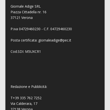
Giornale Adige SRL
Piazza Cittadella nr. 16
37121 Verona
P.iva 04729460230 - C.F. 04729460230
Posta certificata: giornaleadige@pec.it
Cod.SDI: M5UXCR1
Redazione e Pubblicità:
T+39 335 762 7252
Via Calderara, 17
37138 Verona