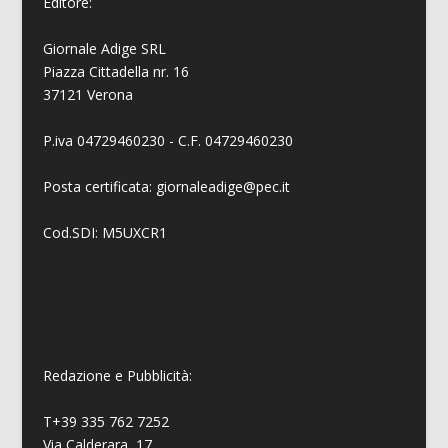
Editore:
Giornale Adige SRL
Piazza Cittadella nr. 16
37121 Verona
P.iva 04729460230 - C.F. 04729460230
Posta certificata: giornaleadige@pec.it
Cod.SDI: M5UXCR1
Redazione e Pubblicità:
T+39 335 762 7252
Via Calderara, 17