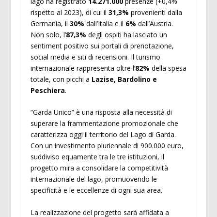
lago ha registrato
14.271.000
presenze (+0,4%
rispetto al 2023), di cui il
31,3%
provenienti dalla
Germania, il
30%
dall’Italia e il
6%
dall’Austria.
Non solo, l’
87,3%
degli ospiti ha lasciato un
sentiment positivo sui portali di prenotazione,
social media e siti di recensioni. Il turismo
internazionale rappresenta oltre l’
82%
della spesa
totale, con picchi a
Lazise, Bardolino e
Peschiera
.
“Garda Unico” è una risposta alla necessità di
superare la frammentazione promozionale che
caratterizza oggi il territorio del Lago di Garda.
Con un investimento pluriennale di 900.000 euro,
suddiviso equamente tra le tre istituzioni, il
progetto mira a consolidare la competitività
internazionale del lago, promuovendo le
specificità e le eccellenze di ogni sua area.
La realizzazione del progetto sarà affidata a