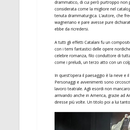
drammatico, di cui però purtroppo non p
considerata come la migliore nel catalogo
tenuta drammaturgica. L’autore, che freq
wagneriano e pare avesse pure dichiarat
ebbe da ricredersi.
A tutti gli effetti Catalani fu un compos
con i temi fantastici delle opere nordich
celebre romanza, filo conduttore di tut
come i preludi, un terzo atto con un col
In quest’opera il paesaggio è la neve e 
Personaggi e avvenimenti sono circoscri
lavoro teatrale. Agli esordi non mancaron
arrivando anche in America, grazie ad Ar
diresse più volte. Un titolo poi a lui ta