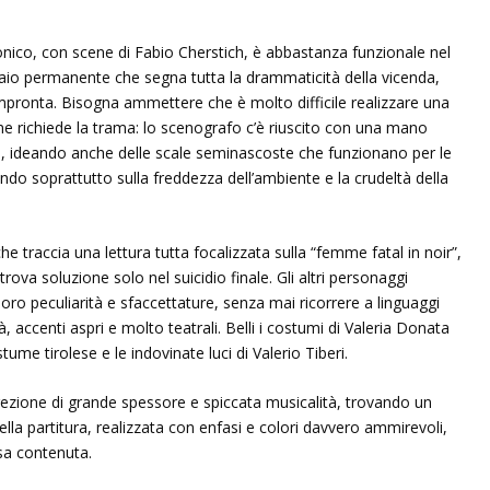
onico, con scene di Fabio
Cherstich, è abbastanza funzionale nel
aio permanente che segna tutta la drammaticità della vicenda,
impronta. Bisogna ammettere che è molto difficile realizzare una
richiede la trama: lo scenografo c’è riuscito con una mano
, ideando anche delle scale seminascoste che funzionano per le
ndo soprattutto sulla freddezza dell’ambiente e la crudeltà della
che traccia una lettura tutta focalizzata sulla “femme fatal in noir”,
rova soluzione solo nel suicidio finale. Gli altri personaggi
 loro peculiarità e sfaccettature, senza mai ricorrere a linguaggi
, accenti aspri e molto teatrali. Belli i costumi di Valeria Donata
tume tirolese e le indovinate luci di Valerio Tiberi.
rezione di grande spessore e spiccata musicalità, trovando un
ti nella partitura, realizzata con enfasi e colori davvero ammirevoli,
sa contenuta.