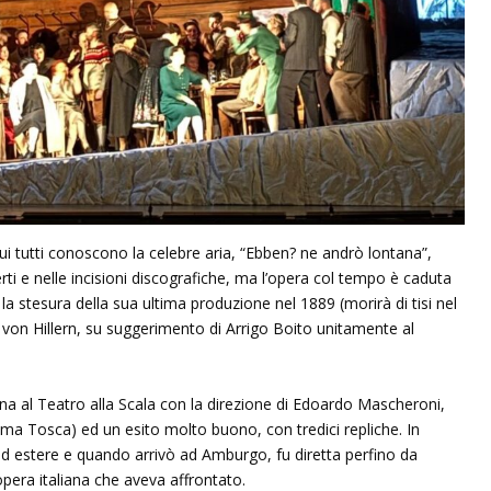
cui tutti conoscono la celebre aria, “Ebben? ne andrò lontana”,
ti e nelle incisioni discografiche, ma l’opera col tempo è caduta
ò la stesura della sua ultima produzione nel 1889 (morirà di tisi nel
e von Hillern, su suggerimento di Arrigo Boito unitamente al
na al Teatro alla Scala con la direzione di Edoardo Mascheroni,
ima Tosca) ed un esito molto buono, con tredici repliche. In
ne ed estere e quando arrivò ad Amburgo, fu diretta perfino da
opera italiana che aveva affrontato.