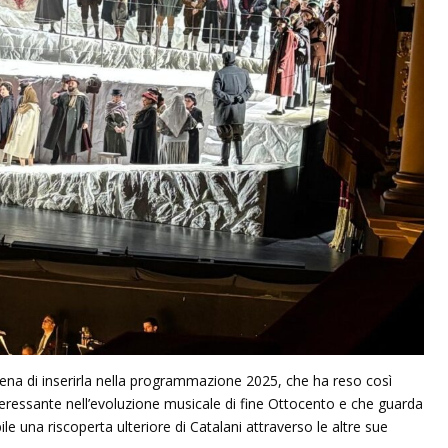
Arena di inserirla nella programmazione 2025, che ha reso così
eressante nell’evoluzione musicale di fine Ottocento e che guarda
e una riscoperta ulteriore di Catalani attraverso le altre sue