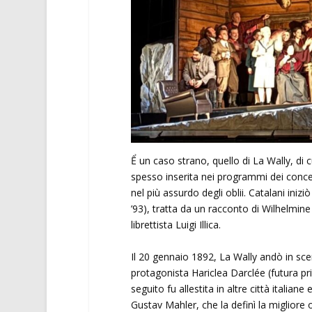
Ể un caso strano, quello di La Wally, di 
spesso inserita nei programmi dei concer
nel più assurdo degli oblii. Catalani inizi
’93), tratta da un racconto di Wilhelmin
librettista Luigi Illica.
Il 20 gennaio 1892, La Wally andò in sce
protagonista Hariclea Darclée (futura pr
seguito fu allestita in altre città italia
Gustav Mahler, che la definì la migliore 