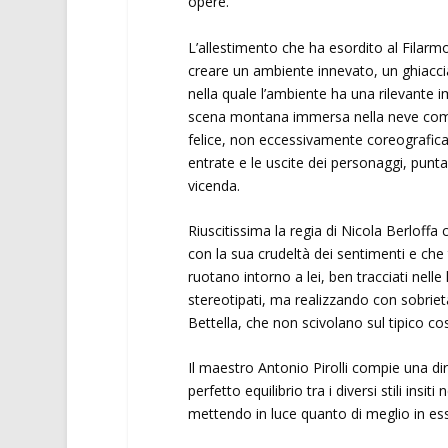
opere.
L’allestimento che ha esordito al Filarm
creare un ambiente innevato, un ghiacci
nella quale l’ambiente ha una rilevante 
scena montana immersa nella neve come 
felice, non eccessivamente coreografica
entrate e le uscite dei personaggi, punta
vicenda.
Riuscitissima la regia di Nicola Berloffa 
con la sua crudeltà dei sentimenti e che t
ruotano intorno a lei, ben tracciati nelle
stereotipati, ma realizzando con sobrietà
Bettella, che non scivolano sul tipico cos
Il maestro Antonio Pirolli compie una di
perfetto equilibrio tra i diversi stili insi
mettendo in luce quanto di meglio in es