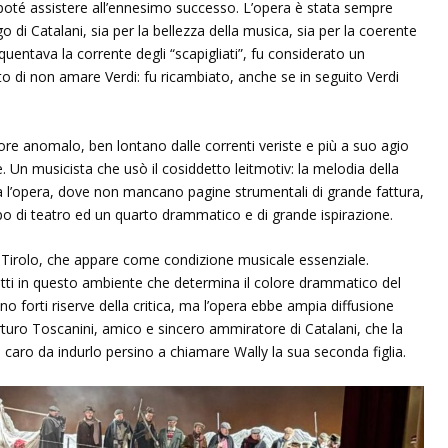
oté assistere all’ennesimo successo. L’opera è stata sempre
 di Catalani, sia per la bellezza della musica, sia per la coerente
uentava la corrente degli “scapigliati”, fu considerato un
o di non amare Verdi: fu ricambiato, anche se in seguito Verdi
itore anomalo, ben lontano dalle correnti veriste e più a suo agio
e. Un musicista che usò il cosiddetto leitmotiv: la melodia della
ta l’opera, dove non mancano pagine strumentali di grande fattura,
po di teatro ed un quarto drammatico e di grande ispirazione.
il Tirolo, che appare come condizione musicale essenziale.
tti in questo ambiente che determina il colore drammatico del
o forti riserve della critica, ma l’opera ebbe ampia diffusione
turo Toscanini, amico e sincero ammiratore di Catalani, che la
nto caro da indurlo persino a chiamare Wally la sua seconda figlia.