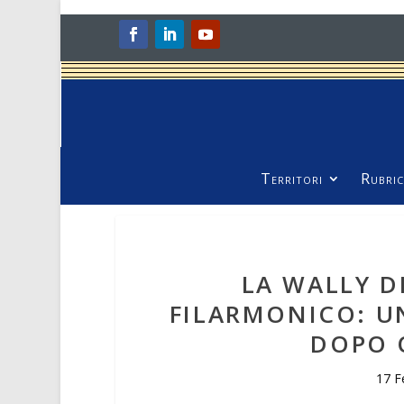
Territori
Rubric
LA WALLY D
FILARMONICO: U
DOPO 
17 F