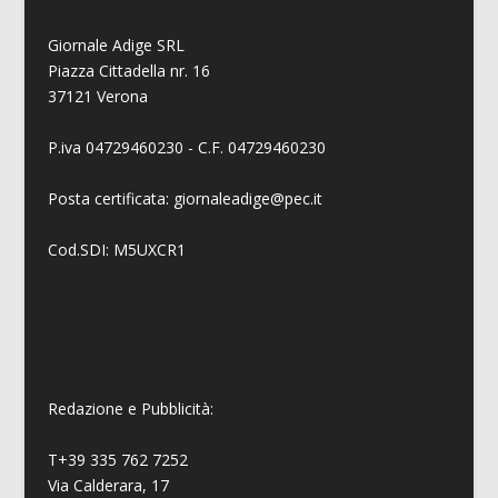
Giornale Adige SRL
Piazza Cittadella nr. 16
37121 Verona
P.iva 04729460230 - C.F. 04729460230
Posta certificata: giornaleadige@pec.it
Cod.SDI: M5UXCR1
Redazione e Pubblicità:
T+39 335 762 7252
Via Calderara, 17