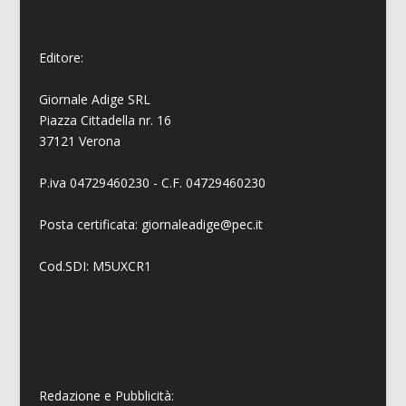
Editore:
Giornale Adige SRL
Piazza Cittadella nr. 16
37121 Verona
P.iva 04729460230 - C.F. 04729460230
Posta certificata: giornaleadige@pec.it
Cod.SDI: M5UXCR1
Redazione e Pubblicità: