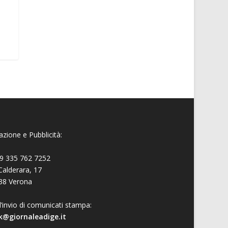
zione e Pubblicità:
9 335 762 7252
Calderara, 17
38 Verona
l’invio di comunicati stampa:
k@giornaleadige.it