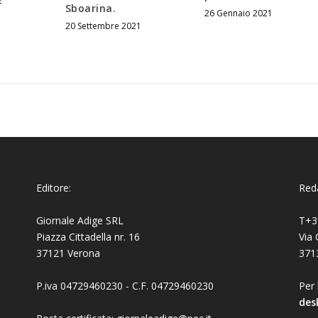
2
Sboarina.
26 Gennaio 2021
20 Settembre 2021
Editore:
Reda
Giornale Adige SRL
T+3
Piazza Cittadella nr. 16
Via 
37121 Verona
371
P.iva 04729460230 - C.F. 04729460230
Per 
des