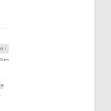
MO
Stans
r