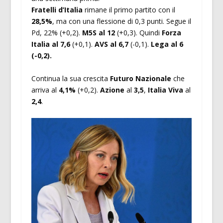
Fratelli d’Italia
rimane il primo partito con il
28,5%
, ma con una flessione di 0,3 punti. Segue il
Pd, 22% (+0,2).
M5S al 12
(+0,3). Quindi
Forza
Italia al 7,6
(+0,1).
AVS al 6,7
(-0,1).
Lega al 6
(-0,2).
Continua la sua crescita
Futuro Nazionale
che
arriva al
4,1%
(+0,2).
Azione
al
3,5
,
Italia Viva
al
2,4
.