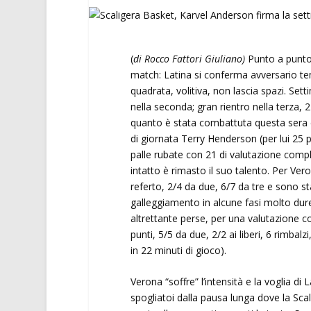
(
di Rocco Fattori Giuliano)
Punto a punto,
match: Latina si conferma avversario tem
quadrata, volitiva, non lascia spazi. Set
nella seconda; gran rientro nella terza, 27
quanto è stata combattuta questa sera co
di giornata Terry Henderson (per lui 25 pun
palle rubate con 21 di valutazione comp
intatto è rimasto il suo talento. Per Ve
referto, 2/4 da due, 6/7 da tre e sono st
galleggiamento in alcune fasi molto dure d
altrettante perse, per una valutazione co
punti, 5/5 da due, 2/2 ai liberi, 6 rimbal
in 22 minuti di gioco).
Verona “soffre” l’intensità e la voglia di L
spogliatoi dalla pausa lunga dove la Scalig