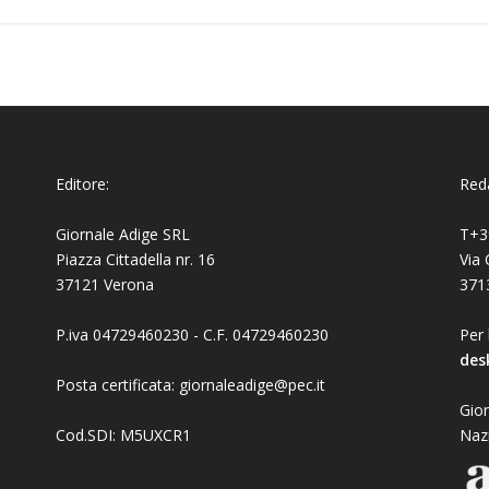
Editore:
Reda
Giornale Adige SRL
T+3
Piazza Cittadella nr. 16
Via 
37121 Verona
371
P.iva 04729460230 - C.F. 04729460230
Per 
des
Posta certificata: giornaleadige@pec.it
Gior
Cod.SDI: M5UXCR1
Naz