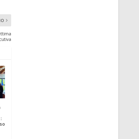
MO
ettima
cutiva
a
:
rso