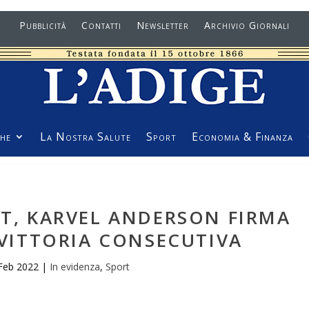
Pubblicità
Contatti
Newsletter
Archivio Giornali
he
La Nostra Salute
Sport
Economia & Finanza
ET, KARVEL ANDERSON FIRMA
 VITTORIA CONSECUTIVA
Feb 2022
|
In evidenza
,
Sport