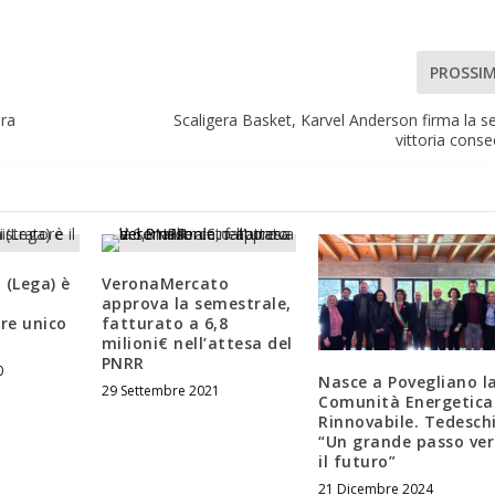
PROSSI
ura
Scaligera Basket, Karvel Anderson firma la s
vittoria conse
 (Lega) è
VeronaMercato
approva la semestrale,
re unico
fatturato a 6,8
milioni€ nell’attesa del
PNRR
0
Nasce a Povegliano l
29 Settembre 2021
Comunità Energetica
Rinnovabile. Tedeschi
“Un grande passo ve
il futuro”
21 Dicembre 2024