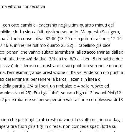
 con otto cambi di leadership negli ultimi quattro minuti del
ibile e lotta sino all’ultimissimo secondo. Ma questa Scaligera,
tima vittoria consecutiva: 82-80 (18-20 nella prima frazione; 12-16
-16 e, infine, nell’ultimo quarto 25-28). Il tabellino già dice
i pontini che vanno subito arrembanti all’attacco trainati dall’ex
ti all’attivo: 4/8 da due, 3/6 da tre, 8/9 ai liberi, 5 rimbalzi e due
lessiva) desideroso di mostrare al suo pubblico veronese quanto
rona, l’ennesima grande prestazione di Karvel Anderson (25 punti a
ati determinanti per tenere la barca Tezenis in linea di
ella partita, 3/4 ai liberi, un rimbalzo e 4 palle rubate ed
mplessiva di 25). Fra i gialloblù, season high di Giovanni Pini (12
zi, 2 palle rubate e sei perse per una valutazione complessiva di 13
atina che per lunghi tratti resta davanti; la svolta nel rientro dagli
era tira fuori gli artigli in difesa, non coincede spazi, lotta su