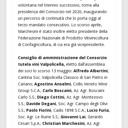
volontaria nel triennio successivo, torna alla
presidenza del Consorzio nel 2020, inaugurando
un percorso di continuità che lo porta oggi al
terzo mandato consecutivo. Lo scorso aprile,
Marchesini è stato inoltre eletto presidente della
Federazione Nazionale di Prodotto Vitivinicoltura
di Confagricoltura, di cui era già vicepresidente.
Consiglio di amministrazione del Consorzio
tutela vini Valpolicella,
eletto dall’assemblea
dei soci lo scorso 13 maggio
: Alfredo Albertini
,
Cantina Soc. Valpolicella Classico di San Pietro in
Cariano;
Agostino Anselmi
, Collis Veneto Wine
Group S.C.A.;
Carlo Boscaini
, Az. Agr. Boscaini
Carlo S.S.;
Diego Cottini
, Az. Agr. Montezovo
S.S.;
Davide Degani
, Soc. Agr. Campo degli Olivi
S.S.;
Paolo Fiorini
, Cadis 1898 S.C.A.;
Lucio Furia
,
Soc. Agr. Le Ruine S.S.;
Giovanni Lai
, Gerardo
Cesari S.p.A.;
Christian Marchesini
, Az. Agr.