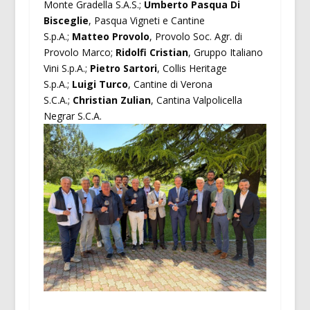
Monte Gradella S.A.S.;
Umberto Pasqua Di
Bisceglie
, Pasqua Vigneti e Cantine
S.p.A.;
Matteo Provolo
, Provolo Soc. Agr. di
Provolo Marco;
Ridolfi Cristian
, Gruppo Italiano
Vini S.p.A.;
Pietro Sartori
, Collis Heritage
S.p.A.;
Luigi Turco
, Cantine di Verona
S.C.A.;
Christian Zulian
, Cantina Valpolicella
Negrar S.C.A.