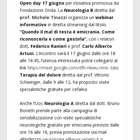
Open day 17 giugno
per iniziativa promossa da
Fondazione Onda. La
Neurologia B
diretta dal
prof. Michele Tinazzi
organizza un
webinar
informativo
in diretta streaming dal titolo
“Quando il mal di testa è emicrania. Come
riconoscerla e come gestirla”
, con i relatori
dott
. Federico Ranieri
e prof.
Carlo Alberto
Artusi.
L’incontro sarà il 17 giugno dalle ore 18
alle 18.45, l’utenza interessata potrà collegarsi al
link
https://meet.google.com/dfh-nkwu-nmn
. Uoc
Terapia del dolore
diretta dal prof. Vittorio
Schweiger, dalle 9 alle 12, ha proposto visite
specialistiche gratuite per cefalea.
Anche l’Uoc
Neurologia A
diretta dal dott. Bruno
Bonetti prende parte alla campagna di
sensibilizzazione con visite specialistiche
neurologiche gratuite per emicrania previste dalle
ore 16 alle 18, previa prenotazione via mail
all’indirizzo
neurologia.a@aovr.veneto.it
o