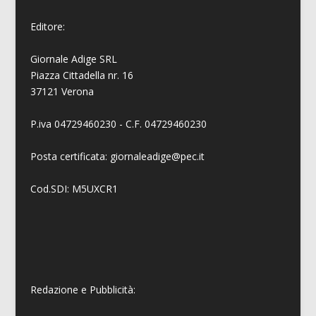
Editore:
Giornale Adige SRL
Piazza Cittadella nr. 16
37121 Verona
P.iva 04729460230 - C.F. 04729460230
Posta certificata: giornaleadige@pec.it
Cod.SDI: M5UXCR1
Redazione e Pubblicità: