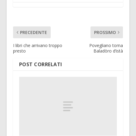
PRECEDENTE
PROSSIMO
I libri che arrivano troppo
Povegliano torna
presto
Baladòro d’istà
POST CORRELATI