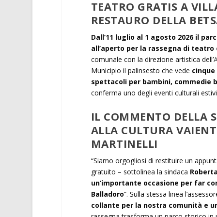
TEATRO GRATIS A VIL
RESTAURO DELLA BET
Dall’11 luglio al 1 agosto 2026 il pa
all’aperto per la rassegna di teatro 
comunale con la direzione artistica dell’
A
Municipio il palinsesto che vede
cinque 
spettacoli per bambini, commedie bri
conferma uno degli eventi culturali estivi
IL COMMENTO DELLA S
ALLA CULTURA VAIENTE
MARTINELLI
“Siamo orgogliosi di restituire un app
gratuito – sottolinea la sindaca
Roberta
un’importante occasione per far con
Balladoro
”. Sulla stessa linea l’assesso
collante per la nostra comunità e u
rassegna trasforma un parco storico in u