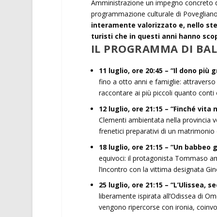
Amministrazione un impegno concreto di 
programmazione culturale di Povegliano
interamente valorizzato e, nello ste
turisti che in questi anni hanno sco
IL PROGRAMMA DI BAL
11 luglio, ore 20:45 – “Il dono più 
fino a otto anni e famiglie: attraverso 
raccontare ai più piccoli quanto conti
12 luglio, ore 21:15 – “Finché vita
Clementi ambientata nella provincia ver
frenetici preparativi di un matrimonio 
18 luglio, ore 21:15 – “Un babbeo 
equivoci: il protagonista Tommaso ama
l’incontro con la vittima designata Gi
25 luglio, ore 21:15 – “L’Ulissea, 
liberamente ispirata all’Odissea di Ome
vengono ripercorse con ironia, coinvo