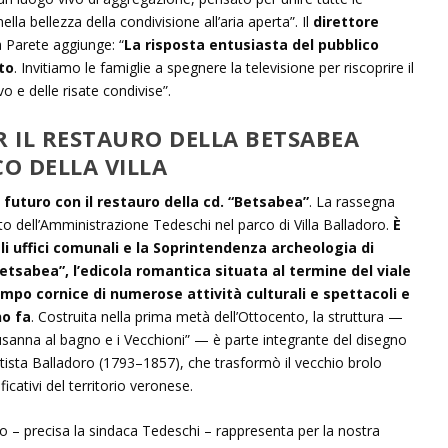
lla bellezza della condivisione all’aria aperta”. Il
direttore
 Parete aggiunge: “
La risposta entusiasta del pubblico
to
. Invitiamo le famiglie a spegnere la televisione per riscoprire il
o e delle risate condivise”.
ER IL RESTAURO DELLA BETSABEA
O DELLA VILLA
 futuro con il restauro della cd. “Betsabea”
. La rassegna
ento dell’Amministrazione Tedeschi nel parco di Villa Balladoro.
È
i uffici comunali e la Soprintendenza archeologia di
“Betsabea”, l’edicola romantica situata al termine del viale
empo cornice di numerose attività culturali e spettacoli e
no fa
. Costruita nella prima metà dell’Ottocento, la struttura —
usanna al bagno e i Vecchioni” — è parte integrante del disegno
tista Balladoro (1793–1857), che trasformò il vecchio brolo
ficativi del territorio veronese.
sco – precisa la sindaca Tedeschi – rappresenta per la nostra