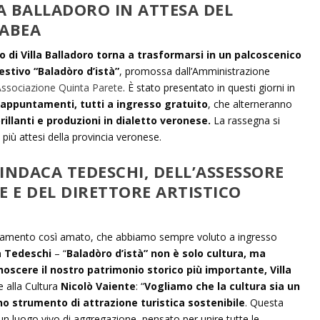
LA BALLADORO IN ATTESA DEL
SABEA
rco di Villa Balladoro torna a trasformarsi in un palcoscenico
estivo “Baladòro d’istà”
, promossa dall’Amministrazione
ssociazione Quinta Parete
. È stato presentato in questi giorni in
appuntamenti, tutti a ingresso gratuito
, che alterneranno
llanti e produzioni in dialetto veronese.
La rassegna si
 più attesi della provincia veronese.
INDACA TEDESCHI, DELL’ASSESSORE
 E DEL DIRETTORE ARTISTICO
untamento così amato, che abbiamo sempre voluto a ingresso
 Tedeschi
– “
Baladòro d’istà” non è solo cultura, ma
oscere il nostro patrimonio storico più importante, Villa
re alla Cultura
Nicolò Vaiente
: “
Vogliamo che la cultura sia un
no strumento di attrazione turistica sostenibile
. Questa
n luogo vivo di aggregazione, pensato per unire tutte le