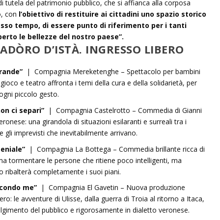
tutela del patrimonio pubblico, che si affianca alla corposa
, con
l’obiettivo di restituire ai cittadini uno spazio storico
sso tempo, di essere punto di riferimento per i tanti
perto le bellezze del nostro paese”.
ADÒRO D’ISTÀ. INGRESSO LIBERO
grande”
| Compagnia Mereketenghe – Spettacolo per bambini
gioco e teatro affronta i temi della cura e della solidarietà, per
 ogni piccolo gesto.
 non ci separi”
| Compagnia Castelrotto – Commedia di Gianni
onese: una girandola di situazioni esilaranti e surreali tra i
e gli imprevisti che inevitabilmente arrivano.
geniale”
| Compagnia La Bottega – Commedia brillante ricca di
 tormentare le persone che ritiene poco intelligenti, ma
no ribalterà completamente i suoi piani.
secondo me”
| Compagnia El Gavetin – Nuova produzione
ro: le avventure di Ulisse, dalla guerra di Troia al ritorno a Itaca,
lgimento del pubblico e rigorosamente in dialetto veronese.