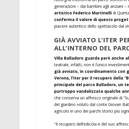
generazioni – dai bambini agli anziani – ne
artistico Federico Martinelli
di Quinta
conferma il valore di questo proget
piacere autentico dello spettacolo dal viv
GIÀ AVVIATO L’ITER P
ALL’INTERNO DEL PARC
Villa Balladoro guarda però anche al
teatrale, infatti, non è l’unico investim
già avviato, in coordinamento con gl
Verona, l’iter per il recupero della 
principale del parco Balladoro, un t
purtroppo vandalizzata qualche an
che conserva un affresco originale di “S
del giardino voluto dal conte Giovan Bat
agricolo in uno dei parchi storici più signi
“Il recupero dell’edicola e del suo affre