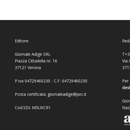
Editore:
Reda
Giornale Adige SRL
T+3
Piazza Cittadella nr. 16
Via 
37121 Verona
371
P.iva 04729460230 - C.F. 04729460230
Per 
des
Posta certificata: giornaleadige@pec.it
Gior
Cod.SDI: M5UXCR1
Naz