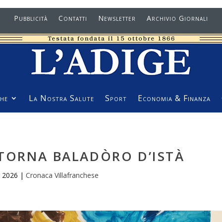
Pubblicità
Contatti
Newsletter
Archivio Giornali
he
La Nostra Salute
Sport
Economia & Finanza
TORNA BALADÒRO D’ISTÀ
g 2026
|
Cronaca Villafranchese