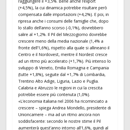
raggiungere il +3,5%. Bene anche l’export
(+4,5%), la cui dinamica potrebbe risultare però
compensata dalle importazioni (+4,2%). E poi, in
ripresa anche i consumi delle famiglie che, dopo
lo stallo dell’anno scorso (-0,1%), dovrebbero
salire al +1,2%. Il Pil del Mezzogiorno dovrebbe
crescere meno della media nazionale (1,4% a
fronte dell’1,6%), rispetto alla quale si allineano il
Centro e il Nordovest, mentre il Nordest cresce
ad un ritmo più accelerato (+1,7%). Più intenso lo
sviluppo di Veneto, Emilia Romagna e Campania
(tutte +1,8%), seguite dal +1,7% di Lombardia,
Trentino Alto Adige, Liguria, Lazio e Puglia.
Calabria e Abruzzo le regioni in cui la crescita
potrebbe essere più contenuta (1,0%).
«L’economia italiana nel 2006 ha ricominciato a
crescere – spiega Andrea Mondello, presidente di
Unioncamere – ma ad un ritmo ancora non
soddisfacente: secondo le nostre stime il Pil
aumenterà quest’anno intorno all’1,6%, quindi al