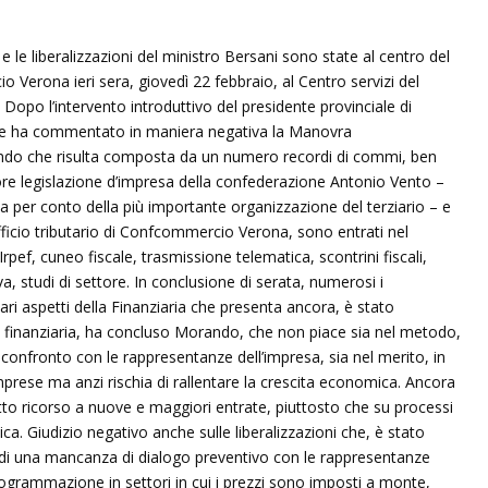
e le liberalizzazioni del ministro Bersani sono state al centro del
erona ieri sera, giovedì 22 febbraio, al Centro servizi del
Dopo l’intervento introduttivo del presidente provinciale di
 ha commentato in maniera negativa la Manovra
ndo che risulta composta da un numero recordi di commi, ben
tore legislazione d’impresa della confederazione Antonio Vento –
ria per conto della più importante organizzazione del terziario – e
ficio tributario di Confcommercio Verona, sono entrati nel
rpef, cuneo fiscale, trasmissione telematica, scontrini fiscali,
Iva, studi di settore. In conclusione di serata, numerosi i
 vari aspetti della Finanziaria che presenta ancora, è stato
a finanziaria, ha concluso Morando, che non piace sia nel metodo,
onfronto con le rappresentanze dell’impresa, sia nel merito, in
prese ma anzi rischia di rallentare la crescita economica. Ancora
to ricorso a nuove e maggiori entrate, piuttosto che su processi
ica. Giudizio negativo anche sulle liberalizzazioni che, è stato
o di una mancanza di dialogo preventivo con le rappresentanze
ogrammazione in settori in cui i prezzi sono imposti a monte,