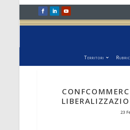
Territori
Rubric
CONFCOMMERCI
LIBERALIZZAZI
23 F