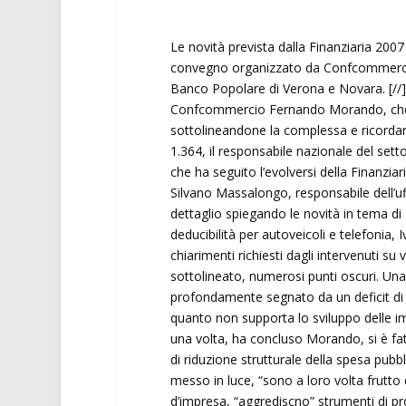
Le novità prevista dalla Finanziaria 2007 
convegno organizzato da Confcommercio V
Banco Popolare di Verona e Novara. [//] 
Confcommercio Fernando Morando, che
sottolineandone la complessa e ricorda
1.364, il responsabile nazionale del set
che ha seguito l’evolversi della Finanzia
Silvano Massalongo, responsabile dell’uf
dettaglio spiegando le novità in tema di I
deducibilità per autoveicoli e telefonia, 
chiarimenti richiesti dagli intervenuti su
sottolineato, numerosi punti oscuri. Un
profondamente segnato da un deficit di c
quanto non supporta lo sviluppo delle im
una volta, ha concluso Morando, si è fat
di riduzione strutturale della spesa pubbl
messo in luce, “sono a loro volta frutt
d’impresa, “aggrediscno” strumenti di pr