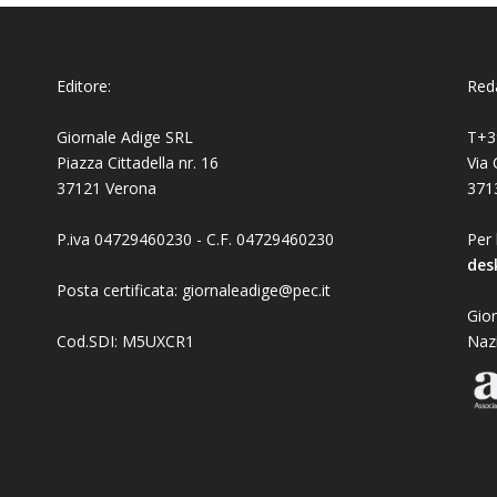
Editore:
Reda
Giornale Adige SRL
T+3
Piazza Cittadella nr. 16
Via 
37121 Verona
371
P.iva 04729460230 - C.F. 04729460230
Per 
des
Posta certificata: giornaleadige@pec.it
Gior
Cod.SDI: M5UXCR1
Naz