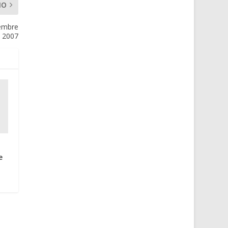
MO
vembre
2007
e