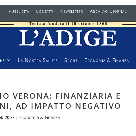
Pubblicità
Contatti
Newsletter
Archivio Giornali
he
La Nostra Salute
Sport
Economia & Finanza
O VERONA: FINANZIARIA E
ONI, AD IMPATTO NEGATIVO
eb 2007
|
Economia & Finanza