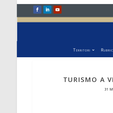
Territori
Rubric
TURISMO A V
31 M