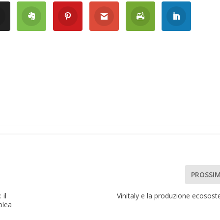
PROSSI
 il
Vinitaly e la produzione ecososte
blea