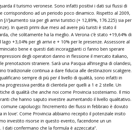
rda il turismo veronese. Sono infatti positivi i dati sui flussi di
te corrispondono ad un periodo poco dinamico. Rispetto al 2009,
n [//]aumento sia per gli arrivi turistici (+ 12,89%, 176.225) sia per
). In questi primi due mesi ad avere più turisti è stato il
rda, che solitamente ha la meglio. A Verona c’è stato +19,64% di
l lago +3,04% per gli arrivi e + 10% per le presenze. Assessore al
minciato bene e questi dati incoraggianti ci fanno ben sperare
pressioni degli operatori danno in flessione il mercato italiano,
le prenotazioni straniere. Sarà una Pasqua all’insegna di olandesi,
cino tradizionale continua a dare fiducia alle destinazioni scaligere.
ualificano sempre di più per il livello di qualità, sono infatti in
una progressiva perdita di clientela per quelli a 1 e 2 stelle. Un
itiche di qualità che anche noi come Provincia sosteniamo. Il mio
iranti che hanno saputo investire aumentando il livello qualitativo.
l comune capoluogo: l’incremento dei flussi in febbraio è dovuto
a in love’. Come Provincia abbiamo recepito il potenziale insito
amo investito risorse in questo evento, facendone un un
. I dati confermano che la formula è azzeccata”.