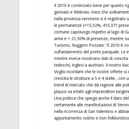
Il 2010 è cominciato bene per quanto rigua
gennaio e febbraio. mesi che solitamen
nella provincia veronese si è registrato u
le permanenze (+15,52%, 415.371 presenze
comune capoluogo rispetto al lago di Ga
arrivi e + 21,50% di presenze, mentre su
Turismo, Ruggero Pozzani: “Il 2010 è co
sull’andamento del ponte pasquale. Le im
mentre invece mostrano dati di crescita 
tedeschi, inglesi a austriaci. Il nostro ba
Voglio ricordare che le nostre offerte si q
crescita le strutture a 5 e 4 stelle , con 
trend di mercato che dà ragione alle pol
plauso va infatti agli imprenditori lungim
Una politica che spiega anche il dato de
certamente alle manifestazioni di ‘Veron
nella ricorrenza di San Valentino e abbi
appuntamento sobrio e non folkloristico