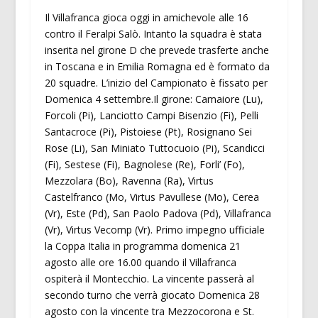
Il Villafranca gioca oggi in amichevole alle 16
contro il Feralpi Salò. Intanto la squadra è stata
inserita nel girone D che prevede trasferte anche
in Toscana e in Emilia Romagna ed è formato da
20 squadre. L’inizio del Campionato è fissato per
Domenica 4 settembre.Il girone: Camaiore (Lu),
Forcoli (Pi), Lanciotto Campi Bisenzio (Fi), Pelli
Santacroce (Pi), Pistoiese (Pt), Rosignano Sei
Rose (Li), San Miniato Tuttocuoio (Pi), Scandicci
(Fi), Sestese (Fi), Bagnolese (Re), Forli’ (Fo),
Mezzolara (Bo), Ravenna (Ra), Virtus
Castelfranco (Mo, Virtus Pavullese (Mo), Cerea
(Vr), Este (Pd), San Paolo Padova (Pd), Villafranca
(Vr), Virtus Vecomp (Vr). Primo impegno ufficiale
la Coppa Italia in programma domenica 21
agosto alle ore 16.00 quando il Villafranca
ospiterà il Montecchio. La vincente passerà al
secondo turno che verrà giocato Domenica 28
agosto con la vincente tra Mezzocorona e St.