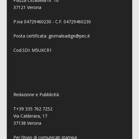
Piazza Cittadella nr. 16
37121 Verona
P.iva 04729460230 - C.F. 04729460230
Posta certificata: giornaleadige@pec.it
Cod.SDI: M5UXCR1
Redazione e Pubblicità:
T+39 335 762 7252
Via Calderara, 17
37138 Verona
Per l’invio di comunicati stampa: