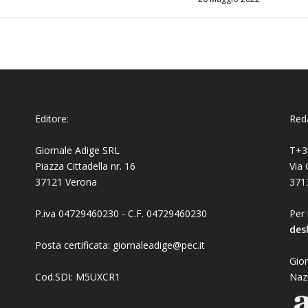
Editore:
Reda
Giornale Adige SRL
T+3
Piazza Cittadella nr. 16
Via 
37121 Verona
371
P.iva 04729460230 - C.F. 04729460230
Per 
des
Posta certificata: giornaleadige@pec.it
Gior
Cod.SDI: M5UXCR1
Naz