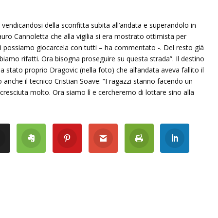
 vendicandosi della sconfitta subita all’andata e superandolo in
auro Cannoletta che alla vigilia si era mostrato ottimista per
di possiamo giocarcela con tutti – ha commentato -. Del resto già
biamo rifatti. Ora bisogna proseguire su questa strada”. Il destino
ia stato proprio Dragovic (nella foto) che all’andata aveva fallito il
o anche il tecnico Cristian Soave: “I ragazzi stanno facendo un
resciuta molto. Ora siamo lì e cercheremo di lottare sino alla