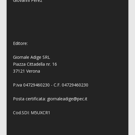
Giovanni
Perez
Editore:
Giornale Adige SRL
Piazza Cittadella nr. 16
37121 Verona
P.iva 04729460230 - C.F. 04729460230
Posta certificata: giornaleadige@pec.it
Cod.SDI: M5UXCR1