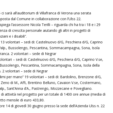
 ci sarà all’auditorium di Villafranca di Verona una serata
roposta dal Comune in collaborazione con l’Ulss 22.
spiega l’assessore Nicola Terilli – riguarda chi ha tra i 18 e i 29
za di crescita personale aiutando gli altri in progetti di
ani e i disabili”.
i’’. 13 volontari – sedi di: Castelnuovo d/G, Peschiera d/G, Caprino
di Valp., Bussolengo, Pescantina, Sommacampagna, Sona, Isola
franca. 2 volontari – sede di Negrar
 volontari – sedi di: Castelnuovo d/G, Peschiera d/G, Caprino V.se,
p., Bussolengo, Pescantina, Sommacampagna, Sona, Isola della
a. 2 volontari – sede di Negrar
ndimi per mano’’ 19 volontari – sedi di: Bardolino, Brenzone d/G,
 Zeno di M., Affi, Brentino Belluno, Cavaion V.se, Costermano,
alp., Sant’Anna d’A., Pastrengo, Mozzecane e Povegliano.
di attività nel progetto per un totale di 1400 ore annue (media di
tto mensile di euro 433,80.
e 14 di giovedì 30 giugno presso la sede dell’Azienda Ulss n. 22