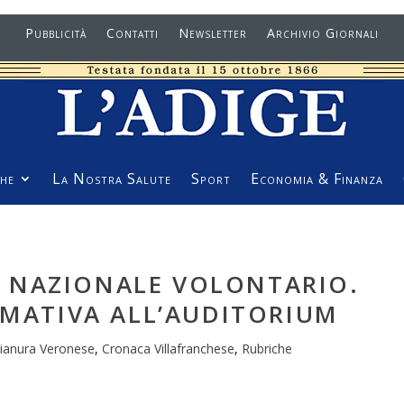
Pubblicità
Contatti
Newsletter
Archivio Giornali
he
La Nostra Salute
Sport
Economia & Finanza
LE NAZIONALE VOLONTARIO.
RMATIVA ALL’AUDITORIUM
ianura Veronese
,
Cronaca Villafranchese
,
Rubriche