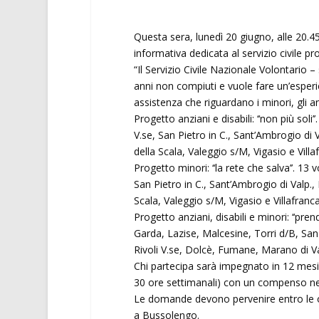
Questa sera, lunedì 20 giugno, alle 20.45
informativa dedicata al servizio civile p
“Il Servizio Civile Nazionale Volontario – 
anni non compiuti e vuole fare un’esperien
assistenza che riguardano i minori, gli anzi
Progetto anziani e disabili: ‘‘non più sol
V.se, San Pietro in C., Sant’Ambrogio 
della Scala, Valeggio s/M, Vigasio e Villa
Progetto minori: ‘‘la rete che salva’’. 13
San Pietro in C., Sant’Ambrogio di Val
Scala, Valeggio s/M, Vigasio e Villafranc
Progetto anziani, disabili e minori: ‘‘pre
Garda, Lazise, Malcesine, Torri d/B, San
Rivoli V.se, Dolcè, Fumane, Marano di V
Chi partecipa sarà impegnato in 12 mesi 
30 ore settimanali) con un compenso ne
Le domande devono pervenire entro le or
a Bussolengo.