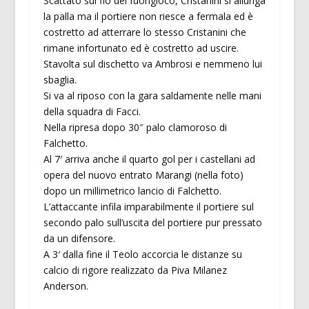
Scattato sul fio del fuorigioco, Cristanini si allunga
la palla ma il portiere non riesce a fermala ed è
costretto ad atterrare lo stesso Cristanini che
rimane infortunato ed è costretto ad uscire.
Stavolta sul dischetto va Ambrosi e nemmeno lui
sbaglia.
Si va al riposo con la gara saldamente nelle mani
della squadra di Facci.
Nella ripresa dopo 30″ palo clamoroso di
Falchetto.
Al 7′ arriva anche il quarto gol per i castellani ad
opera del nuovo entrato Marangi (nella foto)
dopo un millimetrico lancio di Falchetto.
L’attaccante infila imparabilmente il portiere sul
secondo palo sull’uscita del portiere pur pressato
da un difensore.
A 3′ dalla fine il Teolo accorcia le distanze su
calcio di rigore realizzato da Piva Milanez
Anderson.