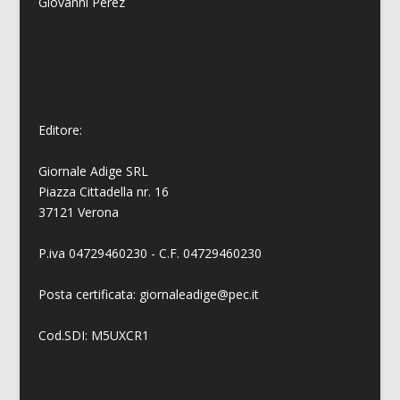
Giovanni
Perez
Editore:
Giornale Adige SRL
Piazza Cittadella nr. 16
37121 Verona
P.iva 04729460230 - C.F. 04729460230
Posta certificata: giornaleadige@pec.it
Cod.SDI: M5UXCR1