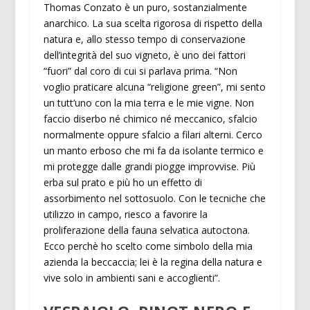
Thomas Conzato è un puro, sostanzialmente
anarchico. La sua scelta rigorosa di rispetto della
natura e, allo stesso tempo di conservazione
dell’integrità del suo vigneto, è uno dei fattori
“fuori” dal coro di cui si parlava prima. “Non
voglio praticare alcuna “religione green”, mi sento
un tutt’uno con la mia terra e le mie vigne. Non
faccio diserbo né chimico né meccanico, sfalcio
normalmente oppure sfalcio a filari alterni. Cerco
un manto erboso che mi fa da isolante termico e
mi protegge dalle grandi piogge improvvise. Più
erba sul prato e più ho un effetto di
assorbimento nel sottosuolo. Con le tecniche che
utilizzo in campo, riesco a favorire la
proliferazione della fauna selvatica autoctona.
Ecco perchè ho scelto come simbolo della mia
azienda la beccaccia; lei è la regina della natura e
vive solo in ambienti sani e accoglienti”.