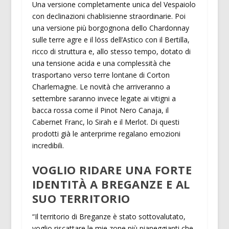
Una versione completamente unica del Vespaiolo
con declinazioni chablisienne straordinarie. Poi
una versione più borgognona dello Chardonnay
sulle terre agre e il löss dell’Astico con il Bertilla,
ricco di struttura e, allo stesso tempo, dotato di
una tensione acida e una complessità che
trasportano verso terre lontane di Corton
Charlemagne. Le novità che arriveranno a
settembre saranno invece legate ai vitigni a
bacca rossa come il Pinot Nero Canaja, il
Cabernet Franc, lo Sirah e il Merlot. Di questi
prodotti già le anterprime regalano emozioni
incredibili.
VOGLIO RIDARE UNA FORTE
IDENTITÀ A BREGANZE E AL
SUO TERRITORIO
“Il territorio di Breganze è stato sottovalutato,
voglio riscattare le mie zone più pianeggianti che