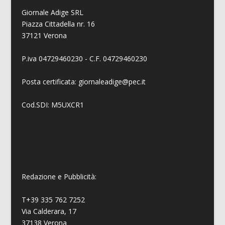
Giornale Adige SRL
Piazza Cittadella nr. 16
37121 Verona
P.iva 04729460230 - C.F. 04729460230
Posta certificata: giornaleadige@pec.it
Cod.SDI: M5UXCR1
Redazione e Pubblicità:
T+39 335 762 7252
Via Calderara, 17
37138 Verona