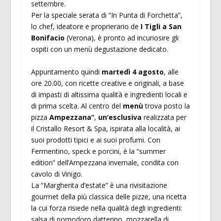
settembre.
Per la speciale serata di “In Punta di Forchetta”,
lo chef, ideatore e proprierario de
I Tigli a San
Bonifacio
(Verona), è pronto ad incuriosire gli
ospiti con un menù degustazione dedicato.
Appuntamento quindi
martedì 4 agosto
, alle
ore 20.00, con ricette creative e originali, a base
di impasti di altissima qualità e ingredienti locali e
di prima scelta. Al centro del
menù
trova posto la
pizza
Ampezzana”
,
un’esclusiva
realizzata per
il Cristallo Resort & Spa, ispirata alla località, ai
suoi prodotti tipici e ai suoi profumi. Con
Fermentino, speck e porcini, è la “summer
edition” dell’Ampezzana invernale, condita con
cavolo di Vinigo.
La “Margherita d’estate” è una rivisitazione
gourmet della più classica delle pizze, una ricetta
la cui forza risiede nella qualità degli ingredienti:
salsa di pomodoro datterino, mozzarella di