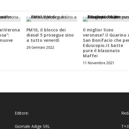
ariVerona
PM10, il blocco dei
Il miglior liceo
osa”:
diesel 5 prosegue sino
veronese? il Guarino 
 nuove
a tutto venerdì
San Bonifacio che pe
Eduscopio.it batte
26 Gennaio 2022
pure il blasonato
Maffei
11 Novembre 2021
Editore:
Reda
Giornale Adige SRL
T+3