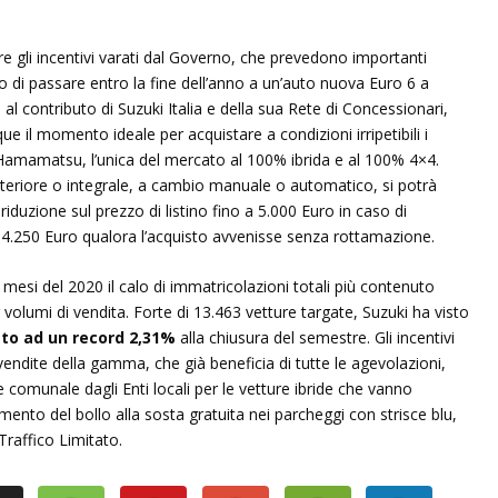
e gli incentivi varati dal Governo, che prevedono importanti
o di passare entro la fine dell’anno a un’auto nuova Euro 6 a
l contributo di Suzuki Italia e della sua Rete di Concessionari,
e il momento ideale per acquistare a condizioni irripetibili i
Hamamatsu, l’unica del mercato al 100% ibrida e al 100% 4×4.
anteriore o integrale, a cambio manuale o automatico, si potrà
a riduzione sul prezzo di listino fino a 5.000 Euro in caso di
i 4.250 Euro qualora l’acquisto avvenisse senza rottamazione.
ei mesi del 2020 il calo di immatricolazioni totali più contenuto
 volumi di vendita. Forte di 13.463 vetture targate, Suzuki ha visto
ato ad un record 2,31%
alla chiusura del semestre. Gli incentivi
vendite della gamma, che già beneficia di tutte le agevolazioni,
e e comunale dagli Enti locali per le vetture ibride che vanno
mento del bollo alla sosta gratuita nei parcheggi con strisce blu,
raffico Limitato.