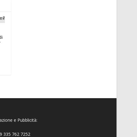
di
r
zione e Pubblicità:
9 335 762 7252