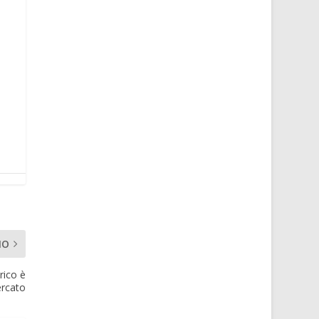
MO
ico è
ercato