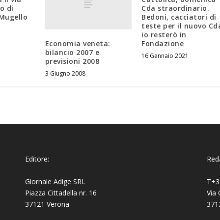
co di
Cda straordinario.
Mugello
Bedoni, cacciatori di
teste per il nuovo Cd
io resterò in
Economia veneta:
Fondazione
bilancio 2007 e
16 Gennaio 2021
previsioni 2008
3 Giugno 2008
Editore:
Reda
Giornale Adige SRL
T+3
Piazza Cittadella nr. 16
Via 
37121 Verona
371