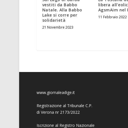
vestiti da Babbo
libera all’eoli
Natale. Alla Babbo
AgsmAim nel 
Lake si corre per
11 Febbraio 2022
solidarietà
21 Novembre 2023
www.giornaleadige.it
Registrazione al Tribunale C.P.
di Verona nr 2173/2022
Iscrizione al Registro Nazionale