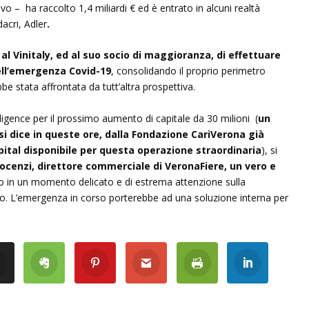
tivo – ha raccolto 1,4 miliardi € ed è entrato in alcuni realtà
acri, Adler
.
 al Vinitaly, ed al suo socio di maggioranza, di effettuare
ll’emergenza Covid-19
, consolidando il proprio perimetro
e stata affrontata da tutt’altra prospettiva.
diligence per il prossimo aumento di capitale da 30 milioni (
un
i dice in queste ore, dalla Fondazione CariVerona già
apital disponibile per questa operazione straordinaria
), si
nnocenzi, direttore commerciale di VeronaFiere, un vero e
to in un momento delicato e di estrema attenzione sulla
o. L’emergenza in corso porterebbe ad una soluzione interna per