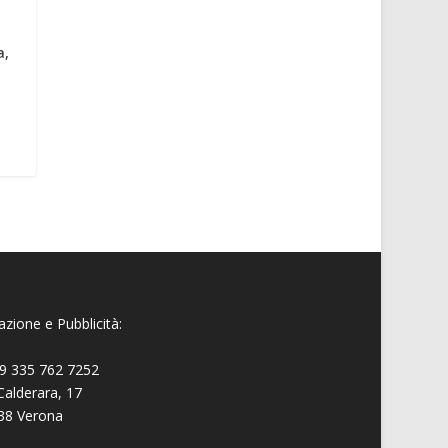
a,
zione e Pubblicità:
9 335 762 7252
Calderara, 17
38 Verona