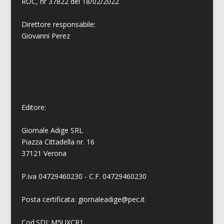
ROC, nr 37822 del 18/02/2022
Direttore responsabile:
Giovanni
Perez
Editore:
Giornale Adige SRL
Piazza Cittadella nr. 16
37121 Verona
P.iva 04729460230 - C.F. 04729460230
Posta certificata: giornaleadige@pec.it
Cod.SDI: M5UXCR1