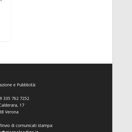
zione e Pubblicità:
9 335 762 7252
Calderara, 17
38 Verona
l’invio di comunicati stampa: