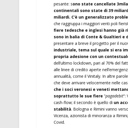
pesante: s
ono state cancellate 3mila3
continentali sono state di 39 miliar
miliardi. C’è un generalizzato proble
che raggruppa i maggiori venti poli fieris
fiere tedesche e inglesi hanno già ri
sono in balia di Conte & Gualtieri e
presentare a breve il progetto per il nu
industriale, tema sul quale si era i
propria adesione con un contestu
dell’ultimo lockdown, pari al 70% del fat
alle linee di credito aperte nell’emergenza
annualità, come il Vinitaly. In altre parol
che deve arrivare velocemente nelle casse
che i soci veronesi e veneti mettano
soprattutto le sue fiere
“
pagadebit
“:
cash-flow; il secondo è quello di
un acco
stabilità
. Bologna e Rimini vanno verso
Vicenza, azionista di minoranza a Rimini
Covid.