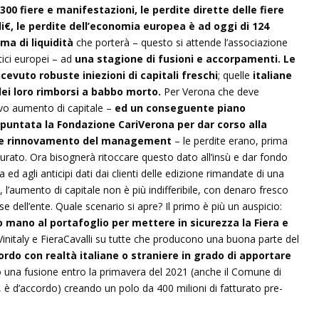
00 fiere e manifestazioni, le perdite dirette delle fiere
di€, le perdite dell’economia europea è ad oggi di 124
ma di liquidità
che porterà – questo si attende l’associazione
tici europei – ad
una stagione di fusioni e accorpamenti. Le
cevuto robuste iniezioni di capitali freschi
; quelle
italiane
 dei loro rimborsi a babbo morto.
Per Verona che deve
ovo aumento di capitale –
ed un conseguente piano
mpuntata la Fondazione CariVerona per dar corso alla
ale rinnovamento del management
– le perdite erano, prima
turato. Ora bisognerà ritoccare questo dato all’insù e dar fondo
 ed agli anticipi dati dai clienti delle edizione rimandate di una
e, l’aumento di capitale non è più indifferibile, con denaro fresco
 dell’ente. Quale scenario si apre? Il primo è più un auspicio:
 mano al portafoglio per mettere in sicurezza la Fiera e
 Vinitaly e FieraCavalli su tutte che producono una buona parte del
rdo con realtà italiane o straniere in grado di apportare
 una fusione entro la primavera del 2021 (anche il Comune di
, è d’accordo) creando un polo da 400 milioni di fatturato pre-