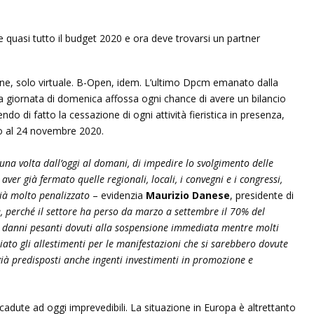
wine, solo virtuale. B-Open, idem. L’ultimo Dpcm emanato dalla
lla giornata di domenica affossa ogni chance di avere un bilancio
o di fatto la cessazione di ogni attività fieristica in presenza,
no al 24 novembre 2020.
na volta dall’oggi al domani, di impedire lo svolgimento delle
ver già fermato quelle regionali, locali, i convegni e i congressi,
ià molto penalizzato
– evidenzia
Maurizio Danese
, presidente di
, perché il settore ha perso da marzo a settembre il 70% del
i danni pesanti dovuti alla sospensione immediata mentre molti
ziato gli allestimenti per le manifestazioni che si sarebbero dovute
 già predisposti anche ingenti investimenti in promozione e
adute ad oggi imprevedibili. La situazione in Europa è altrettanto