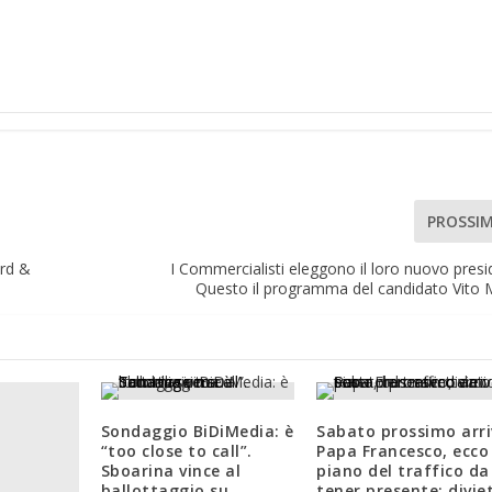
PROSSI
ard &
I Commercialisti eleggono il loro nuovo presi
Questo il programma del candidato Vito 
Sondaggio BiDiMedia: è
Sabato prossimo arr
“too close to call”.
Papa Francesco, ecco 
Sboarina vince al
piano del traffico da
ballottaggio su
tener presente: diviet