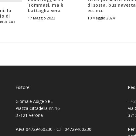
Tommasi, ma è
di sosta, bus navetta
ni: la
battaglia vera
ecc ecc
o di
17 Maggio 2022
10 Maggio 2024
era coi
Editore:
Reda
Giornale Adige SRL
T+3
Piazza Cittadella nr. 16
Via 
37121 Verona
371
P.iva 04729460230 - C.F. 04729460230
Per 