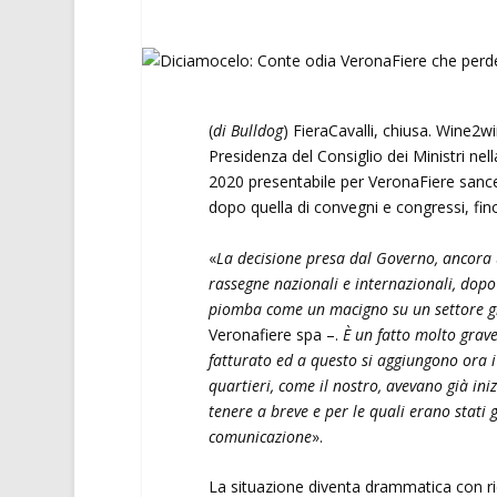
(
di Bulldog
) FieraCavalli, chiusa. Wine2
Presidenza del Consiglio dei Ministri ne
2020 presentabile per VeronaFiere sancend
dopo quella di convegni e congressi, fi
«
La decisione presa dal Governo, ancora u
rassegne nazionali e internazionali, dopo a
piomba come un macigno su un settore g
Veronafiere spa –.
È un fatto molto grave
fatturato ed a questo si aggiungono ora 
quartieri, come il nostro, avevano già ini
tenere a breve e per le quali erano stati
comunicazione
».
La situazione diventa drammatica con ric