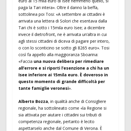
euro ai 15 mila euro di Isee nemmeno quello, si
paga la Tari intera». Oltre il danno la beffa,
sottolinea poi Tosi: «A settembre ai cittadini è
arrivata una lettera di Solori che esentava dalla
Tari chi è sotto i 15mila euro Isee; a dicembre
invece il dietrofront, ne è arrivata un’altra in cui
agli stessi cittadini di diceva di pagare per intero,
o con lo sconticino se sotto gli 8265 euro». Tosi
così fa appello alla maggioranza Sboarina:
«Faccia
una nuova delibera per rimediare
all’errore e si riporti l’esenzione a chi ha un
Isee inferiore ai 15mila euro. È doveroso in
questo momento di grande difficoltà per
tante famiglie veronesi
».
Alberto Bozza
, in qualità anche di Consigliere
regionale, ha sottolineato come «la Regione si
sia attivata per aiutare i cittadini sui tributi di
competenza regionale, pertanto è lecito
aspettarselo anche dal Comune di Verona. È