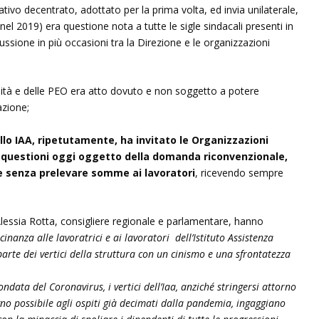
ativo decentrato, adottato per la prima volta, ed invia unilaterale,
l 2019) era questione nota a tutte le sigle sindacali presenti in
cussione in più occasioni tra la Direzione e le organizzazioni
ennità e delle PEO era atto dovuto e non soggetto a potere
azione;
lo IAA, ripetutamente, ha invitato le Organizzazioni
le questioni oggi oggetto della domanda riconvenzionale,
ne senza prelevare somme ai lavoratori
, ricevendo sempre
essia Rotta, consigliere regionale e parlamentare, hanno
inanza alle lavoratrici e ai lavoratori dell’Istituto Assistenza
 parte dei vertici della struttura con un cinismo e una sfrontatezza
data del Coronavirus, i vertici dell’Iaa, anziché stringersi attorno
no possibile agli ospiti già decimati dalla pandemia, ingaggiano