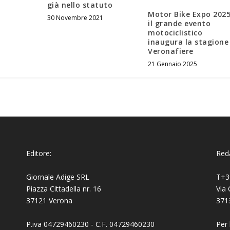
già nello statuto
Motor Bike Expo 2025
30 Novembre 2021
il grande evento
motociclistico
inaugura la stagione
Veronafiere
21 Gennaio 2025
Editore:
Reda
Giornale Adige SRL
T+3
Piazza Cittadella nr. 16
Via 
37121 Verona
371
P.iva 04729460230 - C.F. 04729460230
Per 