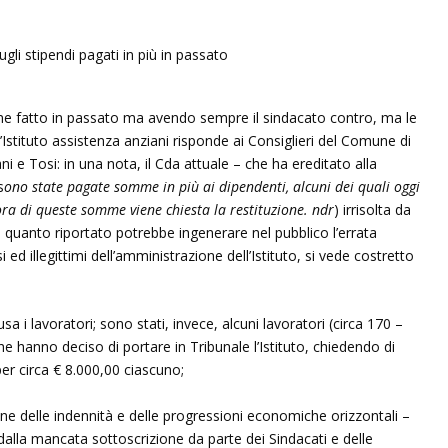
 fatto in passato ma avendo sempre il sindacato contro, ma le
L’Istituto assistenza anziani risponde ai Consiglieri del Comune di
i e Tosi: in una nota, il Cda attuale – che ha ereditato alla
s
ono state pagate somme in più ai dipendenti, alcuni dei quali oggi
ora di queste somme viene chiesta la restituzione. ndr
) irrisolta da
i quanto riportato potrebbe ingenerare nel pubblico l’errata
d illegittimi dell’amministrazione dell’Istituto, si vede costretto
sa i lavoratori; sono stati, invece, alcuni lavoratori (circa 170 –
e hanno deciso di portare in Tribunale l’Istituto, chiedendo di
er circa € 8.000,00 ciascuno;
ne delle indennità e delle progressioni economiche orizzontali –
a dalla mancata sottoscrizione da parte dei Sindacati e delle