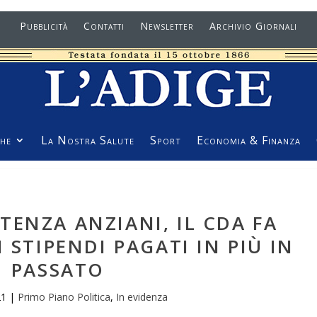
Pubblicità
Contatti
Newsletter
Archivio Giornali
he
La Nostra Salute
Sport
Economia & Finanza
STENZA ANZIANI, IL CDA FA
 STIPENDI PAGATI IN PIÙ IN
PASSATO
21
|
Primo Piano Politica
,
In evidenza