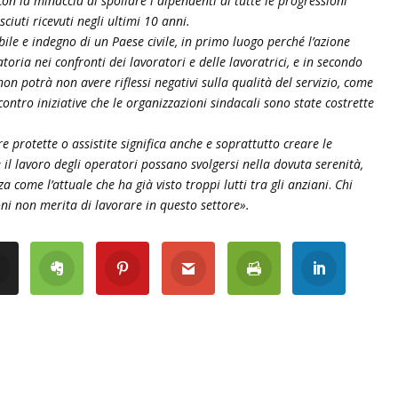
on la minaccia di spoliare i dipendenti di tutte le progressioni
ciuti ricevuti negli ultimi 10 anni.
le e indegno di un Paese civile, in primo luogo perché l’azione
oria nei confronti dei lavoratori e delle lavoratrici, e in secondo
on potrà non avere riflessi negativi sulla qualità del servizio, come
contro iniziative che le organizzazioni sindacali sono state costrette
e protette o assistite significa anche e soprattutto creare le
 e il lavoro degli operatori possano svolgersi nella dovuta serenità,
 come l’attuale che ha già visto troppi lutti tra gli anziani
.
Chi
ni non merita di lavorare in questo settore».