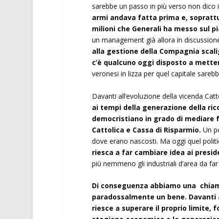
sarebbe un passo in più verso non dico i
armi andava fatta prima e, soprattu
milioni che Generali ha messo sul p
un management già allora in discussion
alla gestione della Compagnia scal
c’è qualcuno oggi disposto a metter
veronesi in lizza per quel capitale sar
Davanti all’evoluzione della vicenda Catt
ai tempi della generazione della ri
democristiano in grado di mediare fr
Cattolica e Cassa di Risparmio.
Un po
dove erano nascosti. Ma oggi quel politi
riesca a far cambiare idea ai presid
più nemmeno gli industriali d’area da far
Di conseguenza abbiamo una chiamat
paradossalmente un bene. Davanti 
riesce a superare il proprio limite,