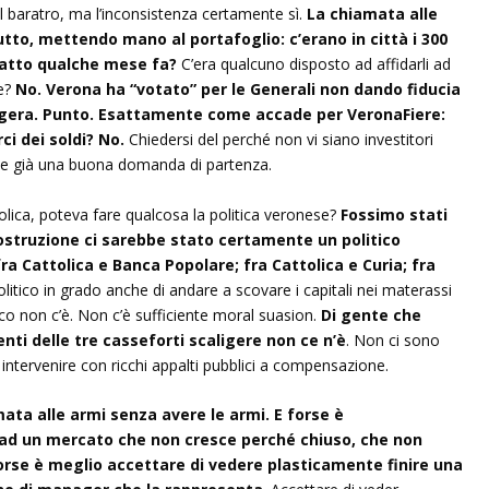
l baratro, ma l’inconsistenza certamente sì.
La chiamata alle
tto, mettendo mano al portafoglio: c’erano in città i 300
iatto qualche mese fa?
C’era qualcuno disposto ad affidarli ad
e?
No. Verona ha “votato” per le Generali non dando fiducia
igera. Punto. Esattamente come accade per VeronaFiere:
ci dei soldi? No.
Chiedersi del perché non vi siano investitori
ebbe già una buona domanda di partenza.
olica, poteva fare qualcosa la politica veronese?
Fossimo stati
costruzione ci sarebbe stato certamente un politico
a Cattolica e Banca Popolare; fra Cattolica e Curia; fra
litico in grado anche di andare a scovare i capitali nei materassi
co non c’è. Non c’è sufficiente moral suasion.
Di gente che
enti delle tre casseforti scaligere non ce n’è
. Non ci sono
 intervenire con ricchi appalti pubblici a compensazione.
a alle armi senza avere le armi. E forse è
ad un mercato che non cresce perché chiuso, che non
 forse è meglio accettare di vedere plasticamente finire una