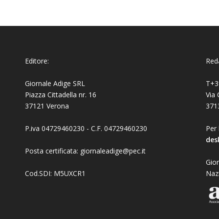
Editore:
Reda
Giornale Adige SRL
T+3
Piazza Cittadella nr. 16
Via 
37121 Verona
371
P.iva 04729460230 - C.F. 04729460230
Per 
des
Posta certificata: giornaleadige@pec.it
Gior
Cod.SDI: M5UXCR1
Naz