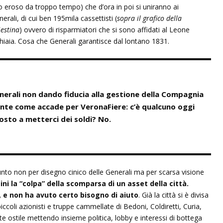
o eroso da troppo tempo) che d’ora in poi si uniranno ai
erali, di cui ben 195mila cassettisti (
sopra il grafico della
estina
) ovvero di risparmiatori che si sono affidati al Leone
hiaia. Cosa che Generali garantisce dal lontano 1831.
nerali non dando fiducia alla gestione della Compagnia
ente come accade per VeronaFiere: c’è qualcuno oggi
osto a metterci dei soldi? No.
unto non per disegno cinico delle Generali ma per scarsa visione
tini la “colpa” della scomparsa di un asset della città.
o, e non ha avuto certo bisogno di aiuto
. Già la città si è divisa
iccoli azionisti e truppe cammellate di Bedoni, Coldiretti, Curia,
e ostile mettendo insieme politica, lobby e interessi di bottega