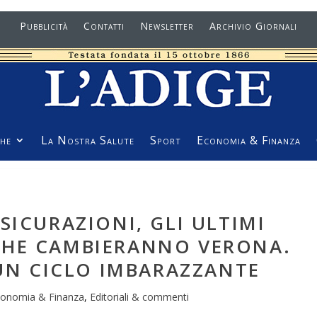
Pubblicità
Contatti
Newsletter
Archivio Giornali
he
La Nostra Salute
Sport
Economia & Finanza
SICURAZIONI, GLI ULTIMI
CHE CAMBIERANNO VERONA.
N CICLO IMBARAZZANTE
onomia & Finanza
,
Editoriali & commenti