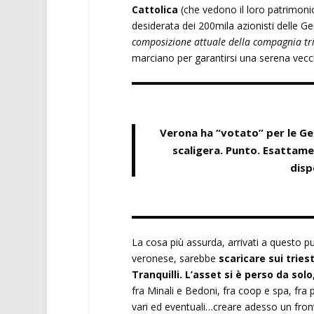
Cattolica
(che vedono il loro patrimoni
desiderata dei 200mila azionisti delle Gen
composizione attuale della compagnia tri
marciano per garantirsi una serena vecc
Verona ha “votato” per le Ge
scaligera. Punto. Esattam
disp
La cosa più assurda, arrivati a questo p
veronese, sarebbe
scaricare sui tries
Tranquilli. L’asset si è perso da sol
fra Minali e Bedoni, fra coop e spa, fra p
vari ed eventuali…creare adesso un front