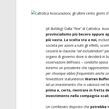
(
di Bulldog
) Dalla “fine” di Cattolica As
provincialismo più becero oppure ap
più vasta. La scelta sta a noi,
esclusi
società per azioni a tutti gli effetti, sco
cesserà la clausola “
ad escludendum”
per
organo di governo dove si deciderà in b
osservazioni dell’Ivass –
condotta opaca de
Avremo un presidente che rappresenterà i
per chiunque abbia frequentato anche so
l’investitore statunitense
Warren Buffe
ad un investimento che si valorizzi nel 
prima e, certo, rientrare in fretta d
investimento nella compagnia scal
Un combinato disposto che
potrebbe ri