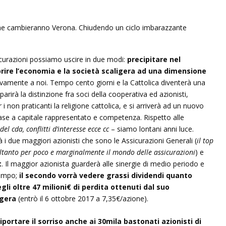
sicurazioni possiamo uscire in due modi:
precipitare nel
rire l’economia e la società scaligera ad una dimensione
vamente a noi. Tempo cento giorni e la Cattolica diventerà una
mparirà la distinzione fra soci della cooperativa ed azionisti,
 i non praticanti la religione cattolica, e si arriverà ad un nuovo
ase a capitale rappresentato e competenza. Rispetto alle
l cda, conflitti d’interesse ecce cc
– siamo lontani anni luce.
 due maggiori azionisti che sono le Assicurazioni Generali (
il top
ltanto per poco e marginalmente il mondo delle assicurazioni
) e
t
. Il maggior azionista guarderà alle sinergie di medio periodo e
tempo;
il secondo vorrà vedere grassi dividendi quanto
egli oltre 47 milioni€ di perdita ottenuti dal suo
igera
(entrò il 6 ottobre 2017 a 7,35€/azione).
portare il sorriso anche ai 30mila bastonati azionisti di