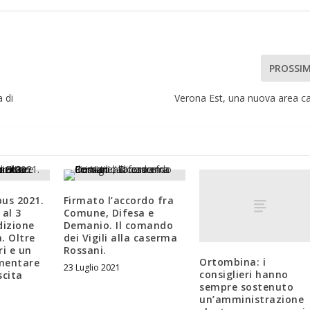
PROSSI
 di
Verona Est, una nuova area 
us 2021.
Firmato l’accordo fra
 al 3
Comune, Difesa e
dizione
Demanio. Il comando
a. Oltre
dei Vigili alla caserma
ri e un
Rossani.
Ortombina: i
mentare
23 Luglio 2021
consiglieri hanno
scita
sempre sostenuto
un’amministrazione