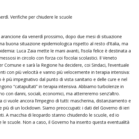
 arancione da venerdì prossimo, dopo due mesi di situazione
una buona situazione epidemiologica rispetto al resto d’Italia, ma
pidemia: Luca Zaia mette le mani avanti, l’isola felice è destinata a
ssosi in circolo con forza coi focolai scolastici. Il Veneto
r Comune e sarà la Regione ha decidere, coi Sindaci, l’eventuale
enti con più velocità e vanno più velocemente in terapia intensiva:
sso è più impegnativo dal punto di vista sanitario e delle cure e nel
vengono “catapultati” in terapia intensiva. Abbiamo turbolenze in
mo con danni, sociali, economici, ma atterreremo senz’altro.
 ci vuole ancora l’impegno di tutti: mascherina, distanziamento e
le più di un lockdown. Siamo preoccupati: i dati del Governo di ieri
i. A macchia di leopardo stanno chiudendo le scuole, ed io
e le scuole. Non a caso, il Governo ha inserito questa eventualità