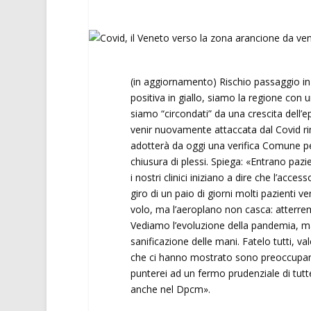
(in aggiornamento) Rischio passaggio in
positiva in giallo, siamo la regione con 
siamo “circondati” da una crescita dell’e
venir nuovamente attaccata dal Covid rime
adotterà da oggi una verifica Comune pe
chiusura di plessi. Spiega: «Entrano pazi
i nostri clinici iniziano a dire che l’acce
giro di un paio di giorni molti pazienti 
volo, ma l’aeroplano non casca: atterre
Vediamo l’evoluzione della pandemia, ma
sanificazione delle mani. Fatelo tutti, va
che ci hanno mostrato sono preoccupant
punterei ad un fermo prudenziale di tutt
anche nel Dpcm».