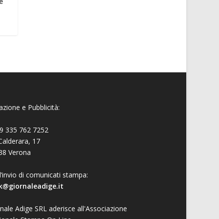
è
zione e Pubblicità:
9 335 762 7252
Calderara, 17
38 Verona
l’invio di comunicati stampa:
k@giornaleadige.it
nale Adige SRL aderisce all'Associazione