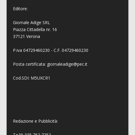
Editore:
Giornale Adige SRL
Piazza Cittadella nr. 16
37121 Verona
P.iva 04729460230 - C.F. 04729460230
Posta certificata: giornaleadige@pec.it
Cod.SDI: M5UXCR1
Redazione e Pubblicità:
T+39 335 762 7252