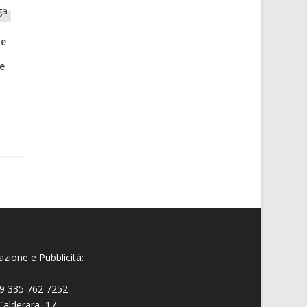
te
e
zione e Pubblicità:
9 335 762 7252
Calderara, 17