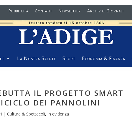
Pubblicità
Contatti
Newsletter
Archivio Giornali
he
La Nostra Salute
Sport
Economia & Finanza
EBUTTA IL PROGETTO SMART
 RICICLO DEI PANNOLINI
21
|
Cultura & Spettacoli
,
In evidenza