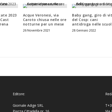
tate 2023
Acque Veronesi, via
Baby gang, giro di vi
l Cast
Caroto chiusa nelle ore
del Cosp: cani
Arena
notturne per un mese
antidroga nelle scuol
26 Novembre 2021
28 Gennaio 2022
Editore:
Reda
Giornale Adige SRL
T+3
Piazza Cittadella nr. 16
Via 