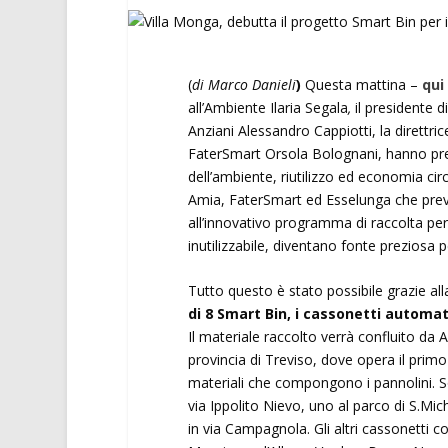
(
di Marco Danieli
)
Questa mattina –
qui
all’Ambiente Ilaria Segala
,
il presidente d
Anziani Alessandro Cappiotti, la direttric
FaterSmart Orsola Bolognani, hanno pres
dell’ambiente, riutilizzo ed economia c
Amia, FaterSmart ed Esselunga che preved
all’innovativo programma di raccolta per i
inutilizzabile, diventano fonte preziosa 
Tutto questo è stato possibile grazie al
di 8 Smart Bin, i cassonetti automat
Il materiale raccolto verrà confluito da
provincia di Treviso, dove opera il pri
materiali che compongono i pannolini. So
via Ippolito Nievo, uno al parco di S.Mich
in via Campagnola. Gli altri cassonetti c