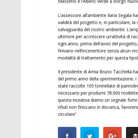
Massimo e l’Albero Verde a Borgo Nuovo
L’assessore all’ambiente Ilaria Segala h
validità del progetto e, in particolare, la
salvaguardia del nostro ambiente. L’amp
ulteriore per accrescere un’attività di r
ogni anno, prima dell’avvio del progetto, 
finivano nell’inceneritore senza alcun re
modalità di trattamento per questa tipolog
Il presidente di Amia Bruno Tacchella ha
del primo anno della sperimentazione. 
state raccolte 105 tonnellate di pannolin
necessario per produrre 78.000 mollette d
questa iniziativa diamo un segnale forte 
rifiuti non finiscano in discarica, favor
circolare”