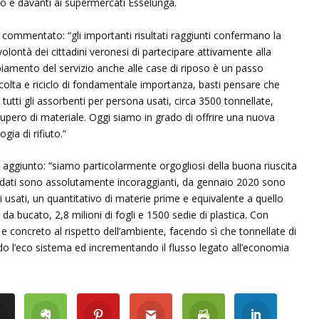
 e davanti ai supermercati Esselunga.
a commentato: “gli importanti risultati raggiunti confermano la
 volontà dei cittadini veronesi di partecipare attivamente alla
iamento del servizio anche alle case di riposo è un passo
accolta e riciclo di fondamentale importanza, basti pensare che
tutti gli assorbenti per persona usati, circa 3500 tonnellate,
cupero di materiale. Oggi siamo in grado di offrire una nuova
ia di rifiuto.”
 aggiunto: “siamo particolarmente orgogliosi della buona riuscita
I dati sono assolutamente incoraggianti, da gennaio 2020 sono
i usati, un quantitativo di materie prime e equivalente a quello
a bucato, 2,8 milioni di fogli e 1500 sedie di plastica. Con
e concreto al rispetto dell’ambiente, facendo sì che tonnellate di
endo l’eco sistema ed incrementando il flusso legato all’economia