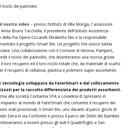
 il nostro video
– presso l’istituto di Villa Monga, l’ assessore
i Amia Bruno Tacchella, il presidente dell’Istituto Assistenza
e della Pia Opera Ciccarelli Elisabetta Elio e la responsabile
entato il progetto Smart Bin. Un progetto che unisce tutela
ircolare. Una collaborazione con il Comune di Verona, Pampers,
e il riciclo dei pannolini, che diventeranno una risorsa grazie
l loro recupero ed il loro riciclo totale che, da materiale di scarto
per il recupero di cellulosa, plastica e polimero super assorbente.
la
tecnologia sviluppata da FaterSmart e dal collocamento
izzati per la raccolta differenziata dei prodotti assorbenti.
 Amia alla società Contarina SPA a Lovadina di Spresiano in
mo impianto al mondo di FaterSmart che consente il recupero dei
no stati posizionati 3 Smart Bin, uno davanti al parco giochi di
ele Extra in via Confortini e presso il parco dei Diritti dei Bambini
ontinueranno a essere presso gli asili il Quadrifoglio a San