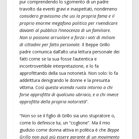
pur comprendendo lo sgomento di un padre
travolto da eventi gravi e inaspettati, nondimeno
considero gravissimo che usi la propria fama e il
proprio enorme megafono politico per rivendicare
davanti al pubblico l’innocenza di un familiare.
Non si possono arruolare a forza i voti di milioni
di cittadini per fatto personale.
Il Beppe Grillo
padre comunica dall’alto una lettura personale dei
fatti come se la sua fosse l’autentica e
incontrovertibile interpretazione, e lo fa
approfittando della sua notorietà. Non solo: lo fa
addirittura denigrando le donne e la presunta
vittima. Così
questa vicenda ruota intorno a chi
forse approfitta di qualcuno ubriaco, e a chi invece
approfitta della propria notorietà
”.
“Non so se il figlio di Grillo sia uno stupratore o,
come lo definisce lui, un “coglione”. Ma il mio
giudizio come donna attiva in politica è che
Beppe
Grillo non può più essere garante di un movimento