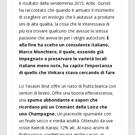
è risultato della vendemmia 2015. Ardic Gürsel
ha raccontato che quando è arrivato il momento
di scegliere un enologo che li aiutasse a produrre
vini di alta qualità, la cosa che le interessava di
più era trovare qualcuno che avesse la stessa
passione che aveva lei per i vitigni autoctoni.
E
alla fine ha scelto un consulente italiano,
Marco Monchiero, il quale, essendo già
impegnato a preservare le varietà locali
italiane meno note, ha capito l’importanza
di quello che Vinkara stava cercando di fare
.
Lo Yasasin Brut offre un naso di frutta bianca con
sentori di lievito. Offre una buona effervescenza,
una
spuma abbondante e sapori che
ricordano più un Cremánt della Loira che
uno Champagne.
Un piacevole spumante con
un finale secco e media acidità. Ottenuto da uve
rosse Kalecik Karasi; 12% alc. Al naso aromi di
frutta rossa, confettura ma anche cacao, in