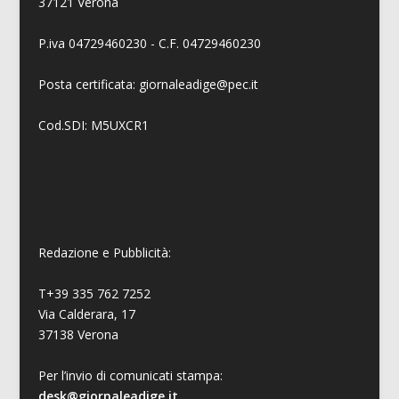
37121 Verona
P.iva 04729460230 - C.F. 04729460230
Posta certificata: giornaleadige@pec.it
Cod.SDI: M5UXCR1
Redazione e Pubblicità:
T+39 335 762 7252
Via Calderara, 17
37138 Verona
Per l’invio di comunicati stampa:
desk@giornaleadige.it