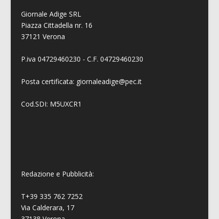
Giornale Adige SRL
Piazza Cittadella nr. 16
37121 Verona
P.iva 04729460230 - C.F. 04729460230
Posta certificata: giornaleadige@pec.it
Cod.SDI: M5UXCR1
Redazione e Pubblicità:
T+39 335 762 7252
Via Calderara, 17
37138 Verona