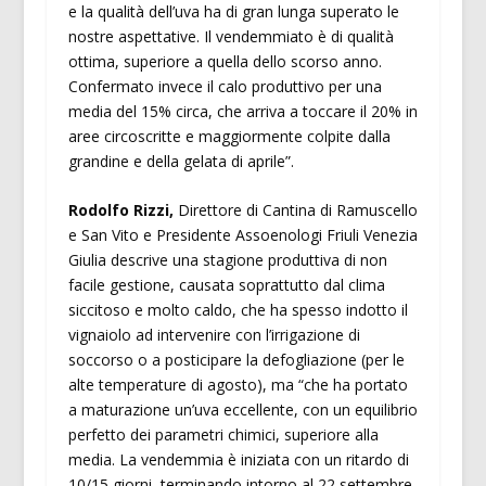
e la qualità dell’uva ha di gran lunga superato le
nostre aspettative. Il vendemmiato è di qualità
ottima, superiore a quella dello scorso anno.
Confermato invece il calo produttivo per una
media del 15% circa, che arriva a toccare il 20% in
aree circoscritte e maggiormente colpite dalla
grandine e della gelata di aprile”.
Rodolfo Rizzi,
Direttore di Cantina di Ramuscello
e San Vito e Presidente Assoenologi Friuli Venezia
Giulia descrive una stagione produttiva di non
facile gestione, causata soprattutto dal clima
siccitoso e molto caldo, che ha spesso indotto il
vignaiolo ad intervenire con l’irrigazione di
soccorso o a posticipare la defogliazione (per le
alte temperature di agosto), ma “che ha portato
a maturazione un’uva eccellente, con un equilibrio
perfetto dei parametri chimici, superiore alla
media. La vendemmia è iniziata con un ritardo di
10/15 giorni, terminando intorno al 22 settembre