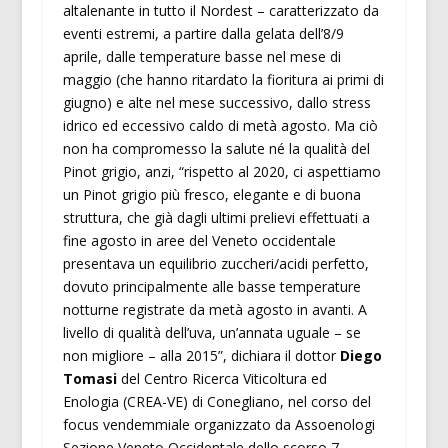
altalenante in tutto il Nordest – caratterizzato da
eventi estremi, a partire dalla gelata dell’8/9
aprile, dalle temperature basse nel mese di
maggio (che hanno ritardato la fioritura ai primi di
giugno) e alte nel mese successivo, dallo stress
idrico ed eccessivo caldo di metà agosto. Ma ciò
non ha compromesso la salute né la qualità del
Pinot grigio, anzi, “rispetto al 2020, ci aspettiamo
un Pinot grigio più fresco, elegante e di buona
struttura, che già dagli ultimi prelievi effettuati a
fine agosto in aree del Veneto occidentale
presentava un equilibrio zuccheri/acidi perfetto,
dovuto principalmente alle basse temperature
notturne registrate da metà agosto in avanti. A
livello di qualità dell’uva, un’annata uguale – se
non migliore – alla 2015”, dichiara il dottor
Diego
Tomasi
del Centro Ricerca Viticoltura ed
Enologia (CREA-VE) di Conegliano, nel corso del
focus vendemmiale organizzato da Assoenologi
Sezione Veneto Occidentale dello scorso 7